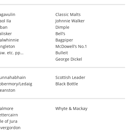
agavulin
Classic Malts
aol Ila
Johnnie Walker
ban
Dimple
alisker
Bell’s
alwhinnie
Bagpiper
ingleton
McDowell’s No.1
sw. etc. pp…
Bulleit
George Dickel
unnahabhain
Scottish Leader
obermory/Ledaig
Black Bottle
eanston
almore
Whyte & Mackay
ettercairn
sle of Jura
nvergordon