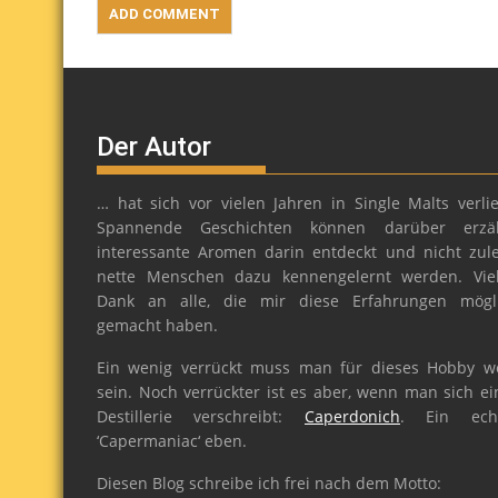
Der Autor
… hat sich vor vielen Jahren in Single Malts verlie
Spannende Geschichten können darüber erzäh
interessante Aromen darin entdeckt und nicht zule
nette Menschen dazu kennengelernt werden. Vie
Dank an alle, die mir diese Erfahrungen mögl
gemacht haben.
Ein wenig verrückt muss man für dieses Hobby w
sein. Noch verrückter ist es aber, wenn man sich ei
Destillerie verschreibt:
Caperdonich
. Ein ech
‘Capermaniac‘ eben.
Diesen Blog schreibe ich frei nach dem Motto: