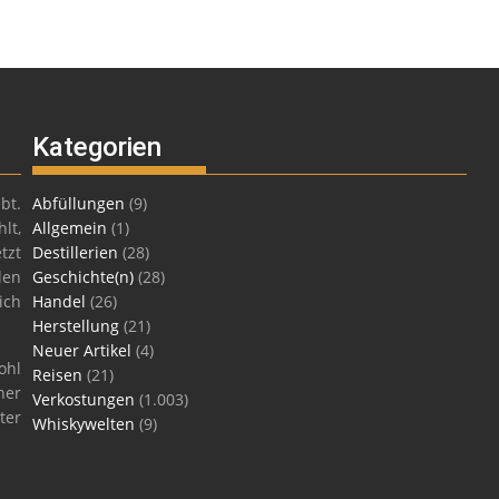
Kategorien
bt.
Abfüllungen
(9)
lt,
Allgemein
(1)
tzt
Destillerien
(28)
len
Geschichte(n)
(28)
ich
Handel
(26)
Herstellung
(21)
Neuer Artikel
(4)
ohl
Reisen
(21)
ner
Verkostungen
(1.003)
ter
Whiskywelten
(9)