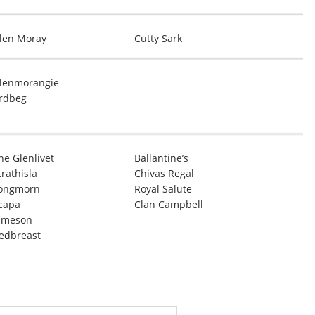
len Moray
Cutty Sark
lenmorangie
rdbeg
he Glenlivet
Ballantine’s
trathisla
Chivas Regal
ongmorn
Royal Salute
capa
Clan Campbell
ameson
edbreast