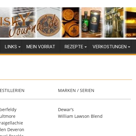
LINKS
MEIN VORRAT
REZEPTE
VERKOSTUNGEN
ESTILLERIEN
MARKEN / SERIEN
berfeldy
Dewar’s
ultmore
William Lawson Blend
raigellachie
len Deveron