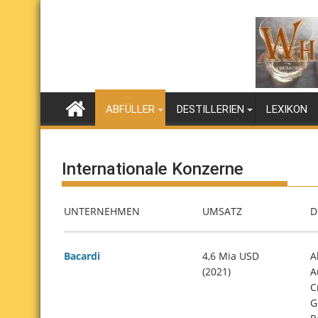
Skip
to
content
ABFÜLLER
DESTILLERIEN
LEXIKON
Internationale Konzerne
UNTERNEHMEN
UMSATZ
D
Bacardi
4,6 Mia USD
A
(2021)
A
C
G