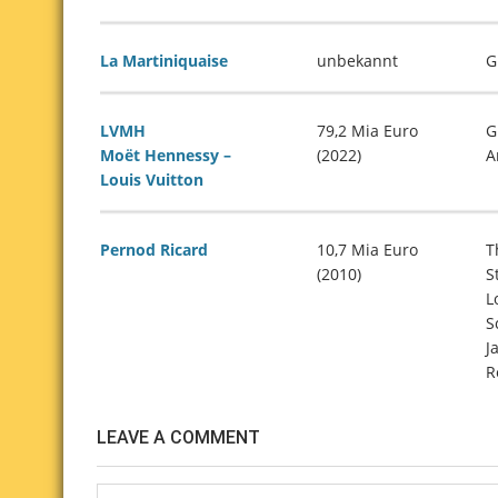
La Martiniquaise
unbekannt
G
LVMH
79,2 Mia Euro
G
Moët Hennessy –
(2022)
A
Louis Vuitton
Pernod Ricard
10,7 Mia Euro
T
(2010)
S
L
S
J
R
LEAVE A COMMENT