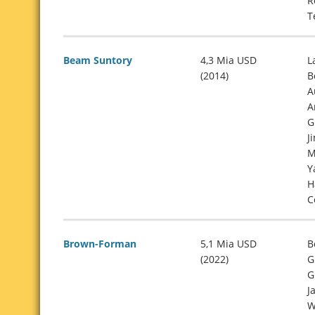
R
T
Beam Suntory
4,3 Mia USD
L
(2014)
B
A
A
G
J
M
Y
H
C
Brown-Forman
5,1 Mia USD
B
(2022)
G
G
J
W