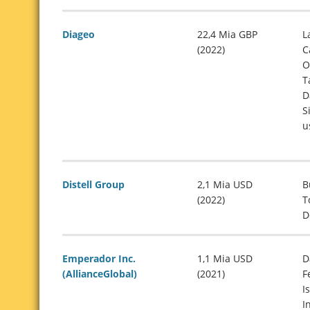
Diageo
22,4 Mia GBP
L
(2022)
C
O
T
D
S
u
Distell Group
2,1 Mia USD
B
(2022)
T
D
Emperador Inc.
1,1 Mia USD
D
(AllianceGlobal)
(2021)
F
I
I