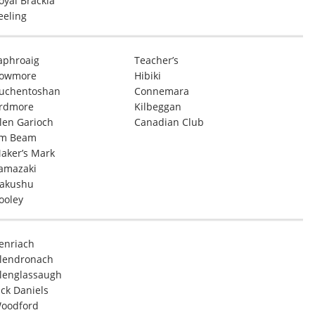
oyal Brackla
eeling
aphroaig
Teacher’s
owmore
Hibiki
uchentoshan
Connemara
rdmore
Kilbeggan
len Garioch
Canadian Club
im Beam
aker’s Mark
amazaki
akushu
ooley
enriach
lendronach
lenglassaugh
ack Daniels
oodford