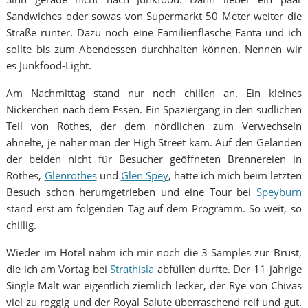
Sandwiches oder sowas von Supermarkt 50 Meter weiter die
Straße runter. Dazu noch eine Familienflasche Fanta und ich
sollte bis zum Abendessen durchhalten können. Nennen wir
es Junkfood-Light.
Am Nachmittag stand nur noch chillen an. Ein kleines
Nickerchen nach dem Essen. Ein Spaziergang in den südlichen
Teil von Rothes, der dem nördlichen zum Verwechseln
ähnelte, je näher man der High Street kam. Auf den Geländen
der beiden nicht für Besucher geöffneten Brennereien in
Rothes,
Glenrothes
und
Glen Spey
, hatte ich mich beim letzten
Besuch schon herumgetrieben und eine Tour bei
Speyburn
stand erst am folgenden Tag auf dem Programm. So weit, so
chillig.
Wieder im Hotel nahm ich mir noch die 3 Samples zur Brust,
die ich am Vortag bei
Strathisla
abfüllen durfte. Der 11-jährige
Single Malt war eigentlich ziemlich lecker, der Rye von Chivas
viel zu roggig und der Royal Salute überraschend reif und gut.