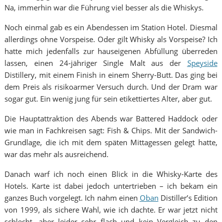
Na, immerhin war die Führung viel besser als die Whiskys.
Noch einmal gab es ein Abendessen im Station Hotel. Diesmal
allerdings ohne Vorspeise. Oder gilt Whisky als Vorspeise? Ich
hatte mich jedenfalls zur hauseigenen Abfüllung überreden
lassen, einen 24-jähriger Single Malt aus der
Speyside
Distillery, mit einem Finish in einem Sherry-Butt. Das ging bei
dem Preis als risikoarmer Versuch durch. Und der Dram war
sogar gut. Ein wenig jung für sein etikettiertes Alter, aber gut.
Die Hauptattraktion des Abends war Battered Haddock oder
wie man in Fachkreisen sagt: Fish & Chips. Mit der Sandwich-
Grundlage, die ich mit dem späten Mittagessen gelegt hatte,
war das mehr als ausreichend.
Danach warf ich noch einen Blick in die Whisky-Karte des
Hotels. Karte ist dabei jedoch untertrieben – ich bekam ein
ganzes Buch vorgelegt. Ich nahm einen
Oban
Distiller’s Edition
von 1999, als sichere Wahl, wie ich dachte. Er war jetzt nicht
schlecht, aber leider sehr flach und kein Vergleich zu den