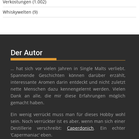
Verkostungen
(1.002)
Whiskywelten
(9)
Der Autor
… hat sich vor vielen Jahren in Single Malts verliebt.
Spannende Geschichten können darüber erzählt,
interessante Aromen darin entdeckt und nicht zuletzt
nette Menschen dazu kennengelernt werden. Vielen
Dank an alle, die mir diese Erfahrungen möglich
gemacht haben.
Ein wenig verrückt muss man für dieses Hobby wohl
sein. Noch verrückter ist es aber, wenn man sich einer
Destillerie verschreibt:
Caperdonich
. Ein echter
‘Capermaniac‘ eben.