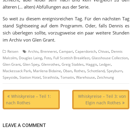
älteren (… alten) Abfüllungen aus der Serie.
So weit zu diesem ereignisreichen Tag. Für den nächsten Tag
stand Sightseeing auf dem Programm. Oder, falls Dennis es
sich überlegen sollte, vorzugsweise ein paar weitere Stunden
im Archiv von Glen Grant.
,
,
,
,
,
Reisen
Archiv
Brennerei
Campari
Caperdonich
Chivas
Dennis
,
,
,
,
,
Malcolm
Douglas Laing
Foto
Full Scottish Breakfast
Glasshouse Collection
,
,
,
,
,
,
Glen Grant
Glen Spey
Glenrothes
Greig Stables
Haggis
Ledger
,
,
,
,
,
,
Mackessack Park
Marilena Bidaine
Oban
Rothes
Schottland
Speyburn
,
,
,
,
,
Speyside
Station Hotel
Strathisla
Tomatin
Warehouse
Zeichnung
Beitragsnavigation
Whiskyreise – Teil 1:
Whiskyreise – Teil 3: von
nach Rothes
Elgin nach Rothes
LEAVE A COMMENT