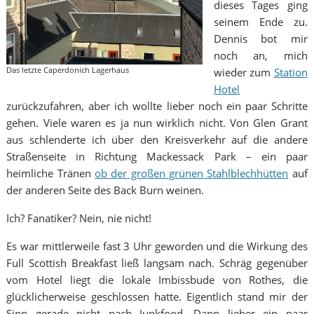
dieses Tages ging
seinem Ende zu.
Dennis bot mir
noch an, mich
Das letzte Caperdonich Lagerhaus
wieder zum
Station
Hotel
zurückzufahren, aber ich wollte lieber noch ein paar Schritte
gehen. Viele waren es ja nun wirklich nicht. Von Glen Grant
aus schlenderte ich über den Kreisverkehr auf die andere
Straßenseite in Richtung Mackessack Park – ein paar
heimliche Tränen
ob der großen grünen Stahlblechhütten
auf
der anderen Seite des Back Burn weinen.
Ich? Fanatiker? Nein, nie nicht!
Es war mittlerweile fast 3 Uhr geworden und die Wirkung des
Full Scottish Breakfast ließ langsam nach. Schräg gegenüber
vom Hotel liegt die lokale Imbissbude von Rothes, die
glücklicherweise geschlossen hatte. Eigentlich stand mir der
Sinn gerade nicht nach Junkfood. Dann lieber ein paar