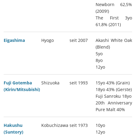
Newborn 62,5%
(2009!)
The First 3yo
61,8% (2011)
Eigashima
Hyogo
seit 2007
Akashi White Oak
(Blend)
5yo
8yo
12yo
Fuji Gotemba
Shizuoka
seit 1993
15yo 43% (Grain)
(Kirin/Mitsubishi)
18yo 43% (Gerste)
Fuji Sanroku 18yo
20th Anniversary
Pure Malt 40%
Hakushu
Kobuchizawa
seit 1973
10yo
(Suntory)
12yo