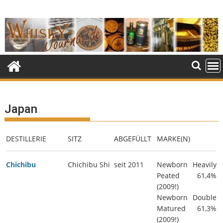
Skip
to
content
Japan
DESTILLERIE
SITZ
ABGEFÜLLT
MARKE(N)
Chichibu
Chichibu Shi
seit 2011
Newborn Heavily
Peated 61,4%
(2009!)
Newborn Double
Matured 61,3%
(2009!)