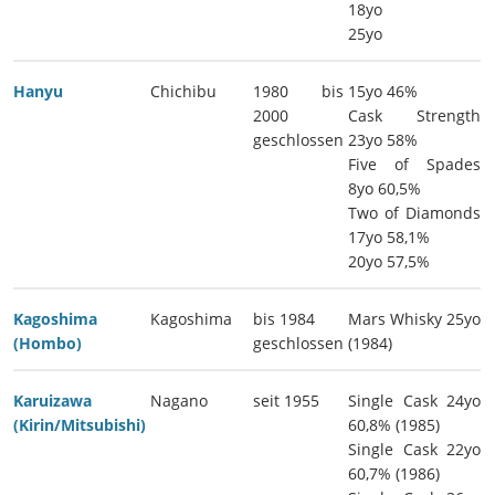
18yo
25yo
Hanyu
Chichibu
1980 bis
15yo 46%
2000
Cask Strength
geschlossen
23yo 58%
Five of Spades
8yo 60,5%
Two of Diamonds
17yo 58,1%
20yo 57,5%
Kagoshima
Kagoshima
bis 1984
Mars Whisky 25yo
(Hombo)
geschlossen
(1984)
Karuizawa
Nagano
seit 1955
Single Cask 24yo
(Kirin/Mitsubishi)
60,8% (1985)
Single Cask 22yo
60,7% (1986)