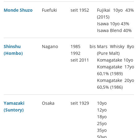
Monde Shuzo
Fuefuki
seit 1952
Fujikai 10yo 43%
(2015)
Isawa 10yo 43%
Isawa Blend 40%
Shinshu
Nagano
1985 bis
Mars Whisky 8yo
(Hombo)
1992
(Pure Malt)
seit 2011
Komagatake 10yo
Komagatake 17yo
60,1% (1989)
Komagatake 20yo
60,5% (1986)
Yamazaki
Osaka
seit 1929
10yo
(Suntory)
12yo
18yo
25yo
35yo
50yo