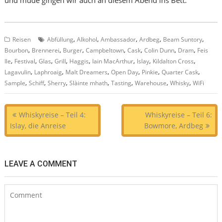
und müde gingen wir auch an diesem Abend ins Bett.
,
,
,
,
,
Reisen
Abfüllung
Alkohol
Ambassador
Ardbeg
Beam Suntory
,
,
,
,
,
,
,
Bourbon
Brennerei
Burger
Campbeltown
Cask
Colin Dunn
Dram
Feis
,
,
,
,
,
,
,
,
Ile
Festival
Glas
Grill
Haggis
Iain MacArthur
Islay
Kildalton Cross
,
,
,
,
,
,
Lagavulin
Laphroaig
Malt Dreamers
Open Day
Pinkie
Quarter Cask
,
,
,
,
,
,
,
Sample
Schiff
Sherry
Slàinte mhath
Tasting
Warehouse
Whisky
WiFi
Beitragsnavigation
Whiskyreise – Teil 4:
Whiskyreise – Teil 6:
Islay, die Anreise
Bowmore, Ardbeg
LEAVE A COMMENT