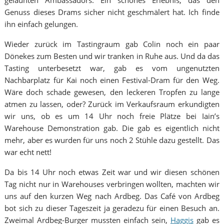
gelaunten Ambassadors. Ein schönes Erlebnis, das den
Genuss dieses Drams sicher nicht geschmälert hat. Ich finde
ihn einfach gelungen.
Wieder zurück im Tastingraum gab Colin noch ein paar
Dönekes zum Besten und wir tranken in Ruhe aus. Und da das
Tasting unterbesetzt war, gab es vom ungenutzten
Nachbarplatz für Kai noch einen Festival-Dram für den Weg.
Wäre doch schade gewesen, den leckeren Tropfen zu lange
atmen zu lassen, oder? Zurück im Verkaufsraum erkundigten
wir uns, ob es um 14 Uhr noch freie Plätze bei Iain’s
Warehouse Demonstration gab. Die gab es eigentlich nicht
mehr, aber es wurden für uns noch 2 Stühle dazu gestellt. Das
war echt nett!
Da bis 14 Uhr noch etwas Zeit war und wir diesen schönen
Tag nicht nur in Warehouses verbringen wollten, machten wir
uns auf den kurzen Weg nach Ardbeg. Das Café von Ardbeg
bot sich zu dieser Tageszeit ja geradezu für einen Besuch an.
Zweimal Ardbeg-Burger mussten einfach sein,
Haggis
gab es