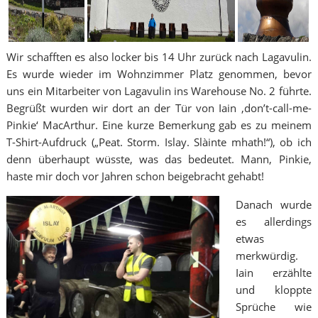
Wir schafften es also locker bis 14 Uhr zurück nach Lagavulin.
Es wurde wieder im Wohnzimmer Platz genommen, bevor
uns ein Mitarbeiter von Lagavulin ins Warehouse No. 2 führte.
Begrüßt wurden wir dort an der Tür von Iain ‚don’t-call-me-
Pinkie‘ MacArthur. Eine kurze Bemerkung gab es zu meinem
T-Shirt-Aufdruck („Peat. Storm. Islay. Slàinte mhath!“), ob ich
denn überhaupt wüsste, was das bedeutet. Mann, Pinkie,
haste mir doch vor Jahren schon beigebracht gehabt!
Danach wurde
es allerdings
etwas
merkwürdig.
Iain erzählte
und kloppte
Sprüche wie