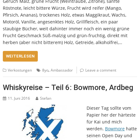
Geruch Malz, grüne Frucht (Weintraube, Zitrone), sanfte
Röstnote, leicht bittere Würze, Frucht wird reifer (Mango,
Pfirsich, Ananas), trockenes Holz, etwas Maggikraut, Wachs,
Motoröl, Vanille, angesenktes Holz, Grillfleisch, ein paar
staubige Bücher, weit dahinter immer noch ein wenig grüne
Frucht Geschmack Süß-malzig und grün-fruchtig, direkt mit
herben (aber nicht bitterem) Holz, Getreide, alkoholfrei,…
WEITERLESEN
,
Verkostungen
8yo
Ambassador
Leave a comment
Whiskyreise – Teil 6: Bowmore, Ardbeg
11. Juni 2016
Stefan
Dieser Tag sollte vom
Papier her der härteste
für Kai und mich
werden.
Bowmore
hatte
seinen Open Day und