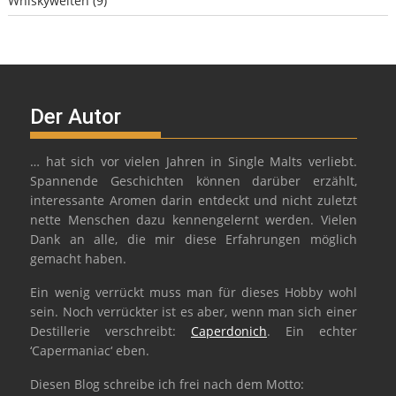
Whiskywelten
(9)
Der Autor
… hat sich vor vielen Jahren in Single Malts verliebt.
Spannende Geschichten können darüber erzählt,
interessante Aromen darin entdeckt und nicht zuletzt
nette Menschen dazu kennengelernt werden. Vielen
Dank an alle, die mir diese Erfahrungen möglich
gemacht haben.
Ein wenig verrückt muss man für dieses Hobby wohl
sein. Noch verrückter ist es aber, wenn man sich einer
Destillerie verschreibt:
Caperdonich
. Ein echter
‘Capermaniac‘ eben.
Diesen Blog schreibe ich frei nach dem Motto: