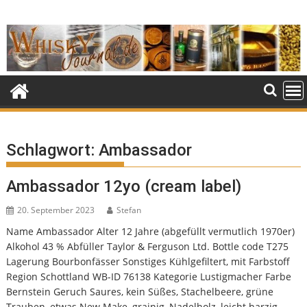
Skip
to
content
Schlagwort:
Ambassador
Ambassador 12yo (cream label)
20. September 2023
Stefan
Name Ambassador Alter 12 Jahre (abgefüllt vermutlich 1970er)
Alkohol 43 % Abfüller Taylor & Ferguson Ltd. Bottle code T275
Lagerung Bourbonfässer Sonstiges Kühlgefiltert, mit Farbstoff
Region Schottland WB-ID 76138 Kategorie Lustigmacher Farbe
Bernstein Geruch Saures, kein Süßes, Stachelbeere, grüne
Trauben, etwas New Make, grainig, Nadelholz, leicht harzig,