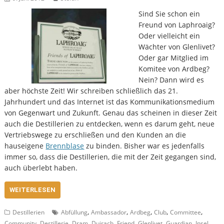
Sind Sie schon ein
Freund von Laphroaig?
Oder vielleicht ein
Wächter von Glenlivet?
Oder gar Mitglied im
Komitee von Ardbeg?
Nein? Dann wird es
aber höchste Zeit! Wir schreiben schließlich das 21.
Jahrhundert und das Internet ist das Kommunikationsmedium
von Gegenwart und Zukunft. Genau das scheinen in dieser Zeit
auch die Destillerien zu entdecken, wenn es darum geht, neue
Vertriebswege zu erschließen und den Kunden an die
hauseigene
Brennblase
zu binden. Bisher war es jedenfalls
immer so, dass die Destillerien, die mit der Zeit gegangen sind,
auch überlebt haben.
WEITERLESEN
,
,
,
,
,
Destillerien
Abfüllung
Ambassador
Ardbeg
Club
Committee
,
,
,
,
,
,
,
,
Community
Destillerie
Dram
Duirach
Friend
Glenlivet
Guardian
Insel