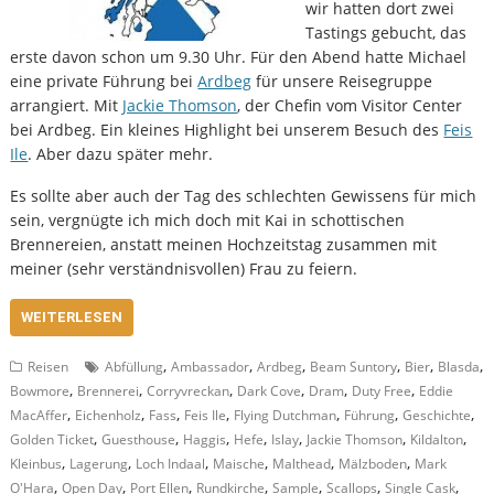
wir hatten dort zwei
Tastings gebucht, das
erste davon schon um 9.30 Uhr. Für den Abend hatte Michael
eine private Führung bei
Ardbeg
für unsere Reisegruppe
arrangiert. Mit
Jackie Thomson
, der Chefin vom Visitor Center
bei Ardbeg. Ein kleines Highlight bei unserem Besuch des
Feis
Ile
. Aber dazu später mehr.
Es sollte aber auch der Tag des schlechten Gewissens für mich
sein, vergnügte ich mich doch mit Kai in schottischen
Brennereien, anstatt meinen Hochzeitstag zusammen mit
meiner (sehr verständnisvollen) Frau zu feiern.
WEITERLESEN
,
,
,
,
,
,
Reisen
Abfüllung
Ambassador
Ardbeg
Beam Suntory
Bier
Blasda
,
,
,
,
,
,
Bowmore
Brennerei
Corryvreckan
Dark Cove
Dram
Duty Free
Eddie
,
,
,
,
,
,
,
MacAffer
Eichenholz
Fass
Feis Ile
Flying Dutchman
Führung
Geschichte
,
,
,
,
,
,
,
Golden Ticket
Guesthouse
Haggis
Hefe
Islay
Jackie Thomson
Kildalton
,
,
,
,
,
,
Kleinbus
Lagerung
Loch Indaal
Maische
Malthead
Mälzboden
Mark
,
,
,
,
,
,
,
O'Hara
Open Day
Port Ellen
Rundkirche
Sample
Scallops
Single Cask