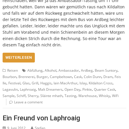
reinschauen, weil wir ja das Ambassador-Tasting um 11 Uhr
gebucht hatten. Dann wären wir gemütlich raus nach Kildalton
und falls wir auf dem Rückweg geschwächelt hätten, wäre uns
der letzte Teil des Rückweges mit dem Bus von Ardbeg leichter
gefallen. Leider, leider, leider machte uns das Unglück mit dem
Stuhl am Vorabend und mein Schienenbein an diesem Morgen
einen dicken Strich durch die Rechnung. So eine Tour war an
diesem Tag einfach nicht drin.
WEITERLESEN
,
,
,
,
,
Reisen
Abfüllung
Alkohol
Ambassador
Ardbeg
Beam Suntory
,
,
,
,
,
,
,
Bourbon
Brennerei
Burger
Campbeltown
Cask
Colin Dunn
Dram
Feis
,
,
,
,
,
,
,
,
Ile
Festival
Glas
Grill
Haggis
Iain MacArthur
Islay
Kildalton Cross
,
,
,
,
,
,
Lagavulin
Laphroaig
Malt Dreamers
Open Day
Pinkie
Quarter Cask
,
,
,
,
,
,
,
Sample
Schiff
Sherry
Slàinte mhath
Tasting
Warehouse
Whisky
WiFi
Leave a comment
Ein Freund von Laphroaig
9. Juni 2012
Stefan