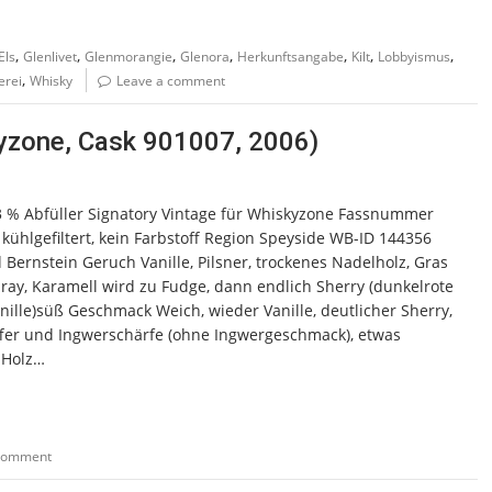
,
,
,
,
,
,
,
Els
Glenlivet
Glenmorangie
Glenora
Herkunftsangabe
Kilt
Lobbyismus
,
erei
Whisky
Leave a comment
kyzone, Cask 901007, 2006)
,3 % Abfüller Signatory Vintage für Whiskyzone Fassnummer
 kühlgefiltert, kein Farbstoff Region Speyside WB-ID 144356
Bernstein Geruch Vanille, Pilsner, trockenes Nadelholz, Gras
ray, Karamell wird zu Fudge, dann endlich Sherry (dunkelrote
nille)süß Geschmack Weich, wieder Vanille, deutlicher Sherry,
effer und Ingwerschärfe (ohne Ingwergeschmack), etwas
s Holz…
 comment