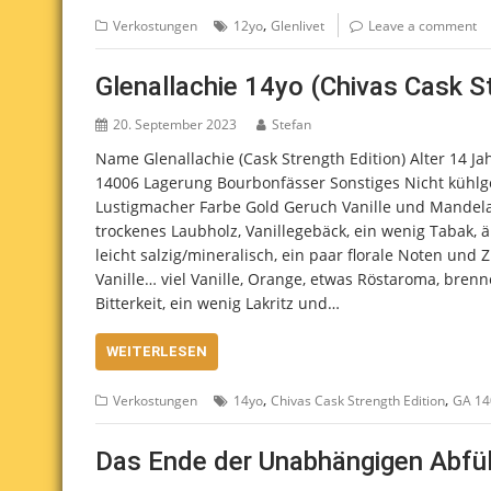
,
Verkostungen
12yo
Glenlivet
Leave a comment
Glenallachie 14yo (Chivas Cask S
20. September 2023
Stefan
Name Glenallachie (Cask Strength Edition) Alter 14 Ja
14006 Lagerung Bourbonfässer Sonstiges Nicht kühlgef
Lustigmacher Farbe Gold Geruch Vanille und Mandelarom
trockenes Laubholz, Vanillegebäck, ein wenig Tabak, ä
leicht salzig/mineralisch, ein paar florale Noten und
Vanille… viel Vanille, Orange, etwas Röstaroma, brenn
Bitterkeit, ein wenig Lakritz und…
WEITERLESEN
,
,
Verkostungen
14yo
Chivas Cask Strength Edition
GA 14
Das Ende der Unabhängigen Abfül