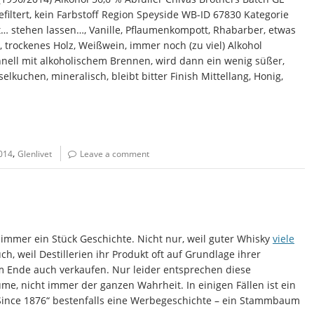
iltert, kein Farbstoff Region Speyside WB-ID 67830 Kategorie
… stehen lassen…, Vanille, Pflaumenkompott, Rhabarber, etwas
, trockenes Holz, Weißwein, immer noch (zu viel) Alkohol
chnell mit alkoholischem Brennen, wird dann ein wenig süßer,
selkuchen, mineralisch, bleibt bitter Finish Mittellang, Honig,
,
014
Glenlivet
Leave a comment
h immer ein Stück Geschichte. Nicht nur, weil guter Whisky
viele
, weil Destillerien ihr Produkt oft auf Grundlage ihrer
 Ende auch verkaufen. Nur leider entsprechen diese
e, nicht immer der ganzen Wahrheit. In einigen Fällen ist ein
„Since 1876“ bestenfalls eine Werbegeschichte – ein Stammbaum