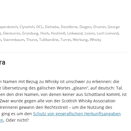
,
,
,
,
,
,
,
aperdonich
Clynelish
DCL
Delnabo
Destillerie
Diageo
Drumin
George
,
,
,
,
,
,
,
,
t
Glenturret
Gründung
Hosh
Hoshmill
Linkwood
Lizenz
Loch Lomond
,
,
,
,
,
,
n
Stammbaum
Thurot
Tullibardine
Turret
Werbung
Whisky
ra
i Namen mit Bezug zu Whisky ist unschwer zu erkennen: die
he Übersetzung des gälischen Wortes „gleann“, auf deutsch: Tal.
en den drei Namen, von denen keiner aus Schottland kommt, ist
Zwar wurde gegen alle von der Scottish Whisky Association
 Brennerei gewann den Rechtsstreit – um die Nutzung des
n ging es um den
Schutz von geografischen Herkunftsangaben
en
. Oder nicht?