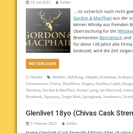
29. Juli 2023
Stefan
… ist sicherlich noch nicht 
Gordon & MacPhail
aus der sc
keinen Whisky aus fremden Br
Überraschung für die
Whisky
Brennereien
Benromach
und
für diese 128 Jahre alte Fir
bedeutet, wird die Zeit zeige
WEITERLESEN
,
,
,
,
Handel
Abfüller
Abfüllung
Adelphi
Ardnahoe
Ardnamu
,
,
,
,
Connoisseurs Choice
Destillerie
Diageo
Distillery Label
Dougla
,
,
,
,
Glenlivet
Gordon & MacPhail
Hunter Laing
Ian MacLeod
Indie
,
,
,
,
,
Rosebank
Signatory
Single Malt
Springbank
Strathearn
Strath
Glenlivet 18yo (Chivas Cask Stre
5. Februar 2023
Stefan
Name Glenlivet (Cask Strength Edition) Alter 18 Jahre