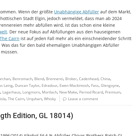
gekommen. Wenn der größte
Unabhängige Abfüller
auf dem Markt,
hottischen Stadt Elgin, jedoch vermeldet, dass man ab 2024
ennereien mehr abfüllen wird, ist das schon eine kleine
welt
. Der neue Fokus auf Abfüllungen aus den hauseigenen
The Cairn
ist auf jeden Fall mehr als ein einschneidender Schritt
ma. Was das für den bald ehemaligen Unabhängigen Abfüller
n müssen.
,
,
,
,
,
,
,
rchan
Benromach
Blend
Brennerei
Broker
Cadenhead
China
,
,
,
,
,
,
s Laing
Duncan Taylor
Edradour
Ewen Mackintosh
Fass
Glengoyne
,
,
,
,
,
,
,
n
Lagerhaus
Longmorn
Mortlach
New Make
Pernod Ricard
Premium
,
,
,
isla
The Cairn
Urquhart
Whisky
Leave a comment
ngth Edition, GL 18014)
 (1996/2014) Alkohol 56,6 % Abfüller Chivas Brothers Batch GL