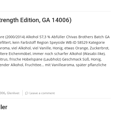
trength Edition, GA 14006)
hre (2000/2014) Alkohol 57,3 % Abfüller Chivas Brothers Batch GA
iltert, kein Farbstoff Region Speyside WB-ID 58529 Kategorie
a, viel Alkohol, viel Vanille, Honig, etwas Orange, Zuckerbrot,
ltere Eichenmöbel, immer noch scharfer Alkohol (Wasabi-like),
 Zitrus, frische Hobelspäne (Laubholz) Geschmack Süß, Honig,
ender Alkohol, Fruchttee… mit Vanillearoma, später pflanzliche
,
006
Glenlivet
Leave a comment
ler