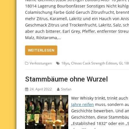
18014 Lagerung Bourbonfässer Sonstiges Nicht kühlgef
Colamischung Farbe Gold Geruch Zitrusfrucht, brennt
mehr Zitrus, Karamell, Lakritz und ein Hauch von Anis
Geschmack Zitrus und Trockenfrucht, Lakritz, Salz, s
aber auch bitterer, Earl Grey, Pfeffer, entfernter Streu
Malz, Röstaroma,…
WEITERLESEN
,
,
Verkostungen
18yo
Chivas Cask Strength Edition
GL 18
Stammbäume ohne Wurzel
24. April 2022
Stefan
Wer Whisky trinkt, trinkt auc
Jahre reifen
muss, sondern auch
Geschichte bewerben. Und am
Geschichten, diese Stammbäum
„Established 1832“ oder ein 