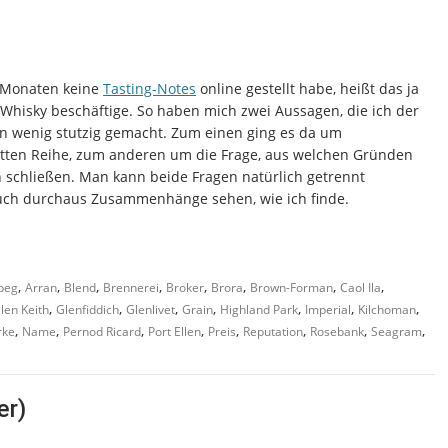
n Monaten keine
Tasting-Notes
online gestellt habe, heißt das ja
t Whisky beschäftige. So haben mich zwei Aussagen, die ich der
in wenig stutzig gemacht. Zum einen ging es da um
itten Reihe, zum anderen um die Frage, aus welchen Gründen
schließen. Man kann beide Fragen natürlich getrennt
uch durchaus Zusammenhänge sehen, wie ich finde.
,
,
,
,
,
,
,
,
beg
Arran
Blend
Brennerei
Broker
Brora
Brown-Forman
Caol Ila
,
,
,
,
,
,
,
len Keith
Glenfiddich
Glenlivet
Grain
Highland Park
Imperial
Kilchoman
,
,
,
,
,
,
,
,
rke
Name
Pernod Ricard
Port Ellen
Preis
Reputation
Rosebank
Seagram
er)