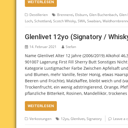
WEITERLESEN
,
,
,
Destillerien
Brennerei
Elsburn
Glen Buchenbach
Glen 
,
,
,
,
,
Loch
Schottland
Scotch Whisky
SWA
Swabian
Waldhornbrenn
Glenlivet 12yo (Signatory / Whis
14. Februar 2021
Stefan
Name Glenlivet Alter 12 Jahre (2006/2019) Alkohol 46
901007 Lagerung First Fill Sherry Butt Sonstiges Nicht
Kategorie Lustigmacher Farbe Zwischen Apfelsaft und 
und Blumen, mehr Vanille, fester Honig, etwas Haarsp
Beeren und Früchte), Malzkaffee, bleibt weich und (va
Trockenfrucht, ein wenig adstringierend, Orange, Pf
pflanzliche Bitterkeit, Rosinen, Mandellikör, trockene
WEITERLESEN
,
,
Verkostungen
12yo
Glenlivet
Signatory
Leave a