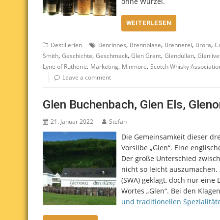
ohne Wurzel.
WEITERLESEN
,
,
,
,
Destillerien
Benrinnes
Brennblase
Brennerei
Brora
C
,
,
,
,
,
Smith
Geschichte
Geschmack
Glen Grant
Glendullan
Glenlive
,
,
,
Lyne of Rutherie
Marketing
Minmore
Scotch Whisky Associatio
Leave a comment
Glen Buchenbach, Glen Els, Gleno
21. Januar 2022
Stefan
Die Gemeinsamkeit dieser dre
Vorsilbe „Glen“. Eine englisc
Der große Unterschied zwisch
nicht so leicht auszumachen. 
(SWA) geklagt, doch nur eine
Wortes „Glen“. Bei den Klage
und traditionellen Spezialität