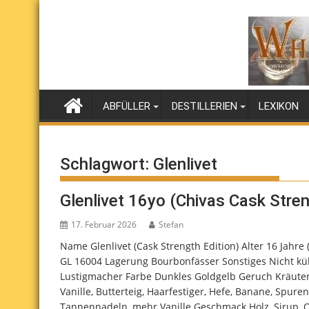
Skip
to
content
ABFÜLLER
DESTILLERIEN
LEXIKON
Schlagwort:
Glenlivet
Glenlivet 16yo (Chivas Cask Stre
17. Februar 2026
Stefan
Name Glenlivet (Cask Strength Edition) Alter 16 Jahr
GL 16004 Lagerung Bourbonfässer Sonstiges Nicht kühl
Lustigmacher Farbe Dunkles Goldgelb Geruch Kräuter, 
Vanille, Butterteig, Haarfestiger, Hefe, Banane, Spur
Tannennadeln, mehr Vanille Geschmack Holz, Sirup, Oran