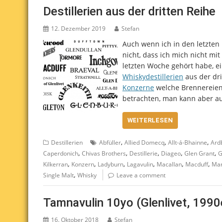
Destillerien aus der dritten Reihe
12. Dezember 2019
Stefan
Auch wenn ich in den letzte
nicht, dass ich mich nicht mi
letzten Woche gehört habe, e
Whiskydestillerien
aus der dr
Konzerne
welche Brennereien 
betrachten, man kann aber a
WEITERLESEN
,
,
,
Destillerien
Abfüller
Allied Domecq
Allt-á-Bhainne
Ard
,
,
,
,
,
Caperdonich
Chivas Brothers
Destillerie
Diageo
Glen Grant
G
,
,
,
,
,
,
Kilkerran
Konzern
Ladyburn
Lagavulin
Macallan
Macduff
Ma
,
Single Malt
Whisky
Leave a comment
Tamnavulin 10yo (Glenlivet, 1990
16. Oktober 2018
Stefan