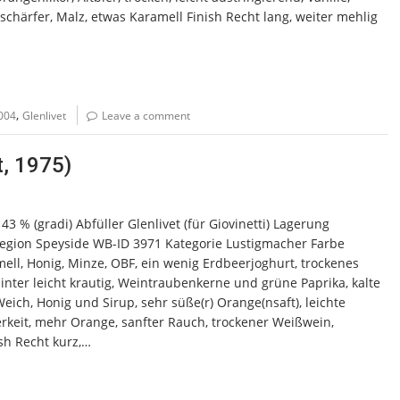
schärfer, Malz, etwas Karamell Finish Recht lang, weiter mehlig
,
004
Glenlivet
Leave a comment
t, 1975)
43 % (gradi) Abfüller Glenlivet (für Giovinetti) Lagerung
 Region Speyside WB-ID 3971 Kategorie Lustigmacher Farbe
mell, Honig, Minze, OBF, ein wenig Erdbeerjoghurt, trockenes
nter leicht krautig, Weintraubenkerne und grüne Paprika, kalte
ich, Honig und Sirup, sehr süße(r) Orange(nsaft), leichte
terkeit, mehr Orange, sanfter Rauch, trockener Weißwein,
sh Recht kurz,…