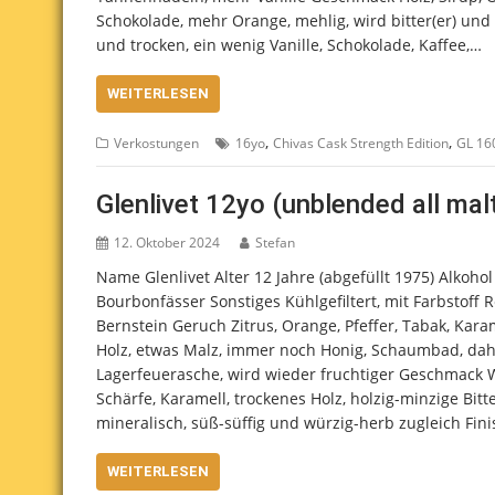
Schokolade, mehr Orange, mehlig, wird bitter(er) und 
und trocken, ein wenig Vanille, Schokolade, Kaffee,…
WEITERLESEN
,
,
Verkostungen
16yo
Chivas Cask Strength Edition
GL 16
Glenlivet 12yo (unblended all mal
12. Oktober 2024
Stefan
Name Glenlivet Alter 12 Jahre (abgefüllt 1975) Alkohol 
Bourbonfässer Sonstiges Kühlgefiltert, mit Farbstoff
Bernstein Geruch Zitrus, Orange, Pfeffer, Tabak, Kara
Holz, etwas Malz, immer noch Honig, Schaumbad, dahi
Lagerfeuerasche, wird wieder fruchtiger Geschmack We
Schärfe, Karamell, trockenes Holz, holzig-minzige Bit
mineralisch, süß-süffig und würzig-herb zugleich Fini
WEITERLESEN