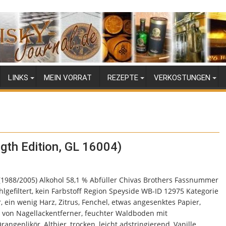
LINKS
MEIN VORRAT
REZEPTE
VERKOSTUNGEN
ngth Edition, GL 16004)
e (1988/2005) Alkohol 58,1 % Abfüller Chivas Brothers Fassnummer
gefiltert, kein Farbstoff Region Speyside WB-ID 12975 Kategorie
ein wenig Harz, Zitrus, Fenchel, etwas angesenktes Papier,
en von Nagellackentferner, feuchter Waldboden mit
genlikör, Altbier, trocken, leicht adstringierend, Vanille,