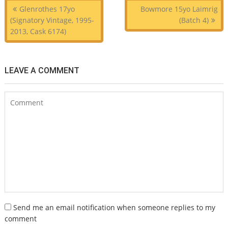
Beitragsnavigation
Glenrothes 17yo
Bowmore 15yo Laimrig
(Signatory Vintage, 1995-
(Batch 4)
2013, Cask 6174)
LEAVE A COMMENT
Send me an email notification when someone replies to my
comment