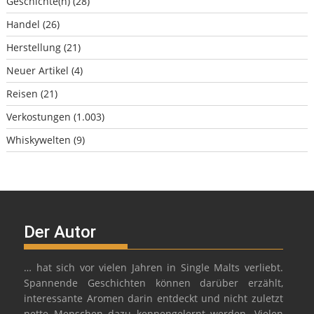
Geschichte(n)
(28)
Handel
(26)
Herstellung
(21)
Neuer Artikel
(4)
Reisen
(21)
Verkostungen
(1.003)
Whiskywelten
(9)
Der Autor
… hat sich vor vielen Jahren in Single Malts verliebt.
Spannende Geschichten können darüber erzählt,
interessante Aromen darin entdeckt und nicht zuletzt
nette Menschen dazu kennengelernt werden. Vielen