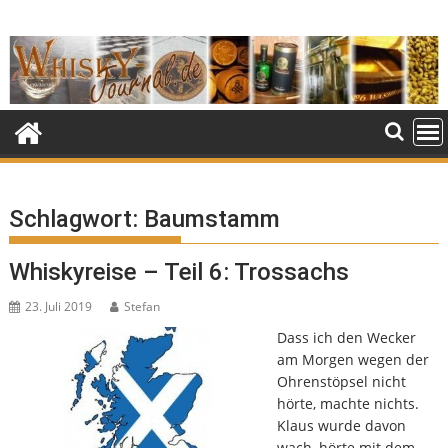
Skip
to
content
Schlagwort:
Baumstamm
Whiskyreise – Teil 6: Trossachs
23. Juli 2019
Stefan
Dass ich den Wecker
am Morgen wegen der
Ohrenstöpsel nicht
hörte, machte nichts.
Klaus wurde davon
wach, hörte mit dem