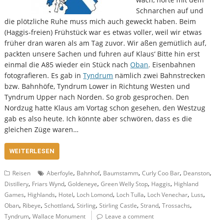
Schnarchen auf und
die plötzliche Ruhe muss mich auch geweckt haben. Beim
(Haggis-freien) Frühstück war es etwas voller, weil wir etwas
früher dran waren als am Tag zuvor. Wir aßen gemütlich auf,
packten unsere Sachen und fuhren auf Klaus‘ Bitte hin erst
einmal die A85 wieder ein Stück nach
Oban
. Eisenbahnen
fotografieren. Es gab in
Tyndrum
nämlich zwei Bahnstrecken
bzw. Bahnhöfe, Tyndrum Lower in Richtung Westen und
Tyndrum Upper nach Norden. So grob gesprochen. Den
Nordzug hatte Klaus am Vortag schon gesehen, den Westzug
gab es also heute. Ich könnte aber schwören, dass es die
gleichen Züge waren…
WEITERLESEN
,
,
,
,
,
Reisen
Aberfoyle
Bahnhof
Baumstamm
Curly Coo Bar
Deanston
,
,
,
,
,
Distillery
Friars Wynd
Goldeneye
Green Welly Stop
Haggis
Highland
,
,
,
,
,
,
,
Games
Highlands
Hotel
Loch Lomond
Loch Tulla
Loch Venechar
Luss
,
,
,
,
,
,
,
Oban
Ribeye
Schottland
Stirling
Stirling Castle
Strand
Trossachs
,
Tyndrum
Wallace Monument
Leave a comment