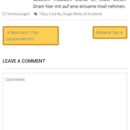
Dram hier mit auf eine einsame Insel nehmen.
,
,
Verkostungen
10yo
Caol Ila
Single Malts of Scotland
Beitragsnavigation
Benriach 17yo
Glenesk 5yo
(Septendecim)
LEAVE A COMMENT