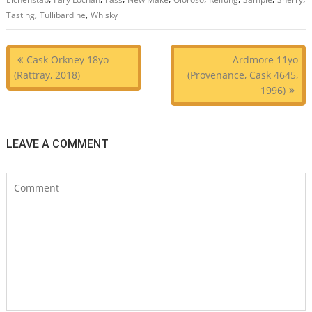
,
,
Tasting
Tullibardine
Whisky
Beitragsnavigation
Cask Orkney 18yo
Ardmore 11yo
(Rattray, 2018)
(Provenance, Cask 4645,
1996)
LEAVE A COMMENT