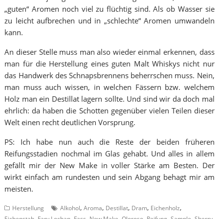
„guten“ Aromen noch viel zu flüchtig sind. Als ob Wasser sie
zu leicht aufbrechen und in „schlechte“ Aromen umwandeln
kann.
An dieser Stelle muss man also wieder einmal erkennen, dass
man für die Herstellung eines guten Malt Whiskys nicht nur
das Handwerk des Schnapsbrennens beherrschen muss. Nein,
man muss auch wissen, in welchen Fässern bzw. welchem
Holz man ein Destillat lagern sollte. Und sind wir da doch mal
ehrlich: da haben die Schotten gegenüber vielen Teilen dieser
Welt einen recht deutlichen Vorsprung.
PS: Ich habe nun auch die Reste der beiden früheren
Reifungsstadien nochmal im Glas gehabt. Und alles in allem
gefällt mir der New Make in voller Stärke am Besten. Der
wirkt einfach am rundesten und sein Abgang behagt mir am
meisten.
,
,
,
,
,
Herstellung
Alkohol
Aroma
Destillat
Dram
Eichenholz
,
,
,
,
,
,
,
,
Eichenstab
Fary Lochan
Fass
New Make
Oloroso
Reifung
Sample
Sherry