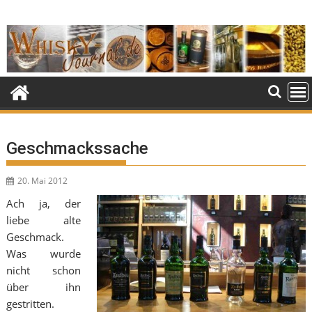
Skip
to
content
Geschmackssache
20. Mai 2012
Ach ja, der
liebe alte
Geschmack.
Was wurde
nicht schon
über ihn
gestritten.