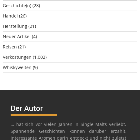
Geschichte(n)
(28)
Handel
(26)
Herstellung
(21)
Neuer Artikel
(4)
Reisen
(21)
Verkostungen
(1.002)
Whiskywelten
(9)
Der Autor
… hat sich vor vielen Jahren in Single Malts verliebt.
Spannende Geschichten können darüber erzählt,
interessante Aromen darin entdeckt und nicht zuletzt