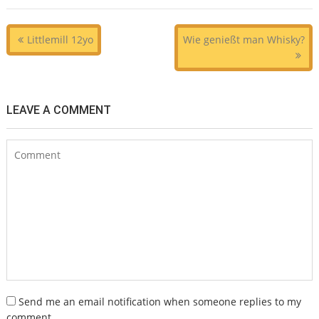
Beitragsnavigation
Littlemill 12yo
Wie genießt man Whisky?
LEAVE A COMMENT
Send me an email notification when someone replies to my
comment