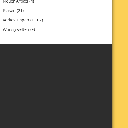
Neuer Artikel
(4)
Reisen
(21)
Verkostungen
(1.002)
Whiskywelten
(9)