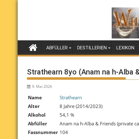
Skip
to
content
ABFÜLLER
DESTILLERIEN
LEXIKON
Strathearn 8yo (Anam na h-Alba &
9. Mai 2026
Name
Strathearn
Alter
8 Jahre (2014/2023)
Alkohol
54,1 %
Abfüller
Anam na h-Alba & Friends (private ca
Fassnummer
104