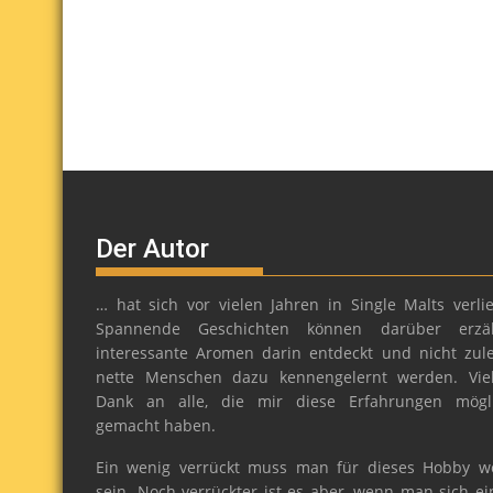
Der Autor
… hat sich vor vielen Jahren in Single Malts verlie
Spannende Geschichten können darüber erzäh
interessante Aromen darin entdeckt und nicht zule
nette Menschen dazu kennengelernt werden. Vie
Dank an alle, die mir diese Erfahrungen mögl
gemacht haben.
Ein wenig verrückt muss man für dieses Hobby w
sein. Noch verrückter ist es aber, wenn man sich ei