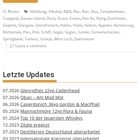
,
,
,
,
,
,
,
Reisen
Abfüllung
Alkohol
B&B
Bar
Bier
Bus
Campbeltown
,
,
,
,
,
,
,
Craigard
Davaar Island
Deck
Dram
Essen
Feis Ile
Flying Dutchman
,
,
,
,
,
,
,
,
Gepäck
Glasgow
Glendronach
Hafen
Hotel
Kabine
Kapitän
Kennacraig
,
,
,
,
,
,
,
,
Kilchoman
Pier
Pint
Schiff
Segel
Segler
Sonne
Sonnenscheiner
,
,
,
,
Springbank
Tarbert
Urlaub
West Loch
Zweimaster
Leave a comment
Letzte Updates
07.2026
Glenrothes 22yo Cadenhead
07.2026
Oban – Am Mod Mor
06.2026
Caperdonich 36yo Gordon & MacPhail
05.2026
Mannochmore 12yo Flora & Fauna
01.2024
Top 10 der teuersten Whiskys
12.2023
Zitate ergänzt
07.2023
Destillerien Deutschland überarbeitet
03.2023
Internationale Konzerne überarbeitet