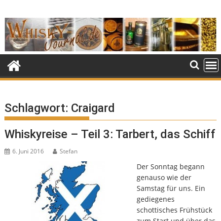
Skip
to
content
Schlagwort:
Craigard
Whiskyreise – Teil 3: Tarbert, das Schiff
6. Juni 2016
Stefan
Der Sonntag begann
genauso wie der
Samstag für uns. Ein
gediegenes
schottisches Frühstück
zum Start und über das