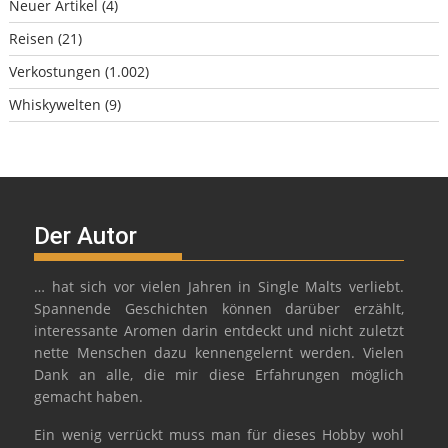
Neuer Artikel
(4)
Reisen
(21)
Verkostungen
(1.002)
Whiskywelten
(9)
Der Autor
… hat sich vor vielen Jahren in Single Malts verliebt.
Spannende Geschichten können darüber erzählt,
interessante Aromen darin entdeckt und nicht zuletzt
nette Menschen dazu kennengelernt werden. Vielen
Dank an alle, die mir diese Erfahrungen möglich
gemacht haben.
Ein wenig verrückt muss man für dieses Hobby wohl