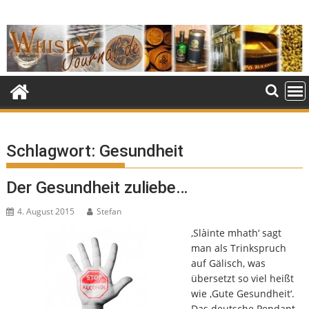
Skip
to
content
Schlagwort:
Gesundheit
Der Gesundheit zuliebe…
4. August 2015
Stefan
‚Slàinte mhath‘ sagt
man als Trinkspruch
auf Gälisch, was
übersetzt so viel heißt
wie ‚Gute Gesundheit‘.
Das deutsche Pendant