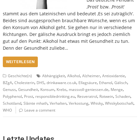
‚Prost‘ bzw. ‚Prosit‘
stammt aus dem Lateinischen und bedeutet ‚Es sei zuträglich‘.
Beides sind ausgesprochen brauchbare Wünsche, wenn es um
den Konsum von Alkohol geht. Sie gehen nur in verschiedene
Richtungen. Der gälische Ausdruck bringt es jedoch ziemlich
gut auf den Punkt: Alkohol hat etwas mit Gesundheit zu tun.
Denn der Gesundheit zuliebe…
WEITERLESEN
,
,
,
,
Geschichte(n)
Abhängigkeit
Alkohol
Alzheimer
Antioxidantie
,
,
,
,
,
,
,
BZgA
Cholesterin
DHS
drinkaware.co.uk
Ellagsäure
Ethanol
Gälisch
,
,
,
,
,
,
Genuss
Gesundheit
Konsum
Krebs
massvoll-geniessen.de
Menge
,
,
,
,
,
,
Polyphenol
Prost
responsibledrinking.eu
Resveratrol
Rotwein
Schaden
,
,
,
,
,
,
Schottland
Slàinte mhath
Verhalten
Verkostung
Whisky
Whiskybotschaft
WHO
Leave a comment
Letzte Updates