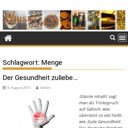
Skip
to
content
Schlagwort:
Menge
Der Gesundheit zuliebe…
4. August 2015
Stefan
‚Slàinte mhath‘ sagt
man als Trinkspruch
auf Gälisch, was
übersetzt so viel heißt
wie ‚Gute Gesundheit‘.
Das deutsche Pendant