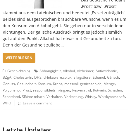
‚Prost‘ bzw. ‚Prosit‘
stammt aus dem Lateinischen und bedeutet ‚Es sei zuträglich‘.
Beides sind ausgesprochen brauchbare Wünsche, wenn es um
den Konsum von Alkohol geht. Sie gehen nur in verschiedene
Richtungen. Der gälische Ausdruck bringt es jedoch ziemlich
gut auf den Punkt: Alkohol hat etwas mit Gesundheit zu tun.
Denn der Gesundheit zuliebe…
WEITERLESEN
,
,
,
,
Geschichte(n)
Abhängigkeit
Alkohol
Alzheimer
Antioxidantie
,
,
,
,
,
,
,
BZgA
Cholesterin
DHS
drinkaware.co.uk
Ellagsäure
Ethanol
Gälisch
,
,
,
,
,
,
Genuss
Gesundheit
Konsum
Krebs
massvoll-geniessen.de
Menge
,
,
,
,
,
,
Polyphenol
Prost
responsibledrinking.eu
Resveratrol
Rotwein
Schaden
,
,
,
,
,
,
Schottland
Slàinte mhath
Verhalten
Verkostung
Whisky
Whiskybotschaft
WHO
Leave a comment
Letzte Updates