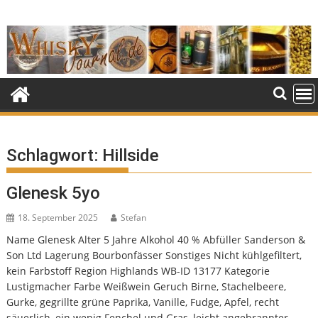
Skip
to
content
Schlagwort:
Hillside
Glenesk 5yo
18. September 2025
Stefan
Name Glenesk Alter 5 Jahre Alkohol 40 % Abfüller Sanderson &
Son Ltd Lagerung Bourbonfässer Sonstiges Nicht kühlgefiltert,
kein Farbstoff Region Highlands WB-ID 13177 Kategorie
Lustigmacher Farbe Weißwein Geruch Birne, Stachelbeere,
Gurke, gegrillte grüne Paprika, Vanille, Fudge, Apfel, recht
säuerlich, ein wenig Fenchel und Gras, leicht angebrannter