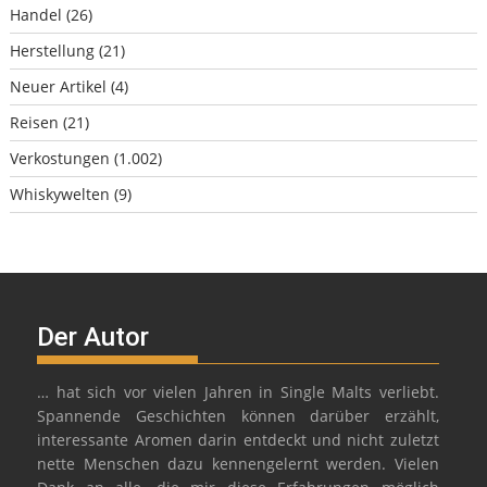
Handel
(26)
Herstellung
(21)
Neuer Artikel
(4)
Reisen
(21)
Verkostungen
(1.002)
Whiskywelten
(9)
Der Autor
… hat sich vor vielen Jahren in Single Malts verliebt.
Spannende Geschichten können darüber erzählt,
interessante Aromen darin entdeckt und nicht zuletzt
nette Menschen dazu kennengelernt werden. Vielen