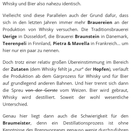
Whisky und Bier also nahezu identisch.
Vielleicht sind diese Parallelen auch der Grund dafür, dass
sich in den letzten Jahren immer mehr
Brauereien
an der
Produktion von Whisky versuchen. Die Traditionsbrauerei
Uerige
in Düsseldorf, die Brauerei
Braunstein
in Dänemark,
Teerenpeli
in Finnland,
Pietra & Mavella
in Frankreich… um
hier nur ein paar zu nennen.
Doch trotz einer relativ großen Übereinstimmung im Bereich
der
Zutaten
(dem Whisky fehlt ja „nur“ der
Hopfen
), verläuft
die Produktion ab dem Gärprozess für Whisky und für Bier
auf grundlegend anderen Bahnen. Und hier trennt sich dann
die Spreu
von der Gerste
vom Weizen. Bier wird gebraut,
Whisky wird destilliert. Soweit der wohl wesentliche
Unterschied.
Genau hier liegt dann auch die Schwierigkeit für den
Braumeister
, denn ein Destillationsprozess ist ohne
Kenntnisse des Brennvorgangs genauso wenig durchzuführen