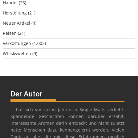
Handel
(26)
Herstellung
(21)
Neuer Artikel
(4)
Reisen
(21)
Verkostungen
(1.002)
Whiskywelten
(9)
Der Autor
… hat sich vor vielen Jahren in Single Malts verliebt.
Spannende Geschichten können darüber erzählt,
interessante Aromen darin entdeckt und nicht zuletzt
nette Menschen dazu kennengelernt werden. Vielen
Dank an alle, die mir diese Erfahrungen möglich