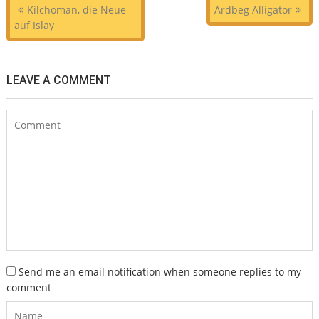
Beitragsnavigation
Kilchoman, die Neue
Ardbeg Alligator
auf Islay
LEAVE A COMMENT
Send me an email notification when someone replies to my
comment