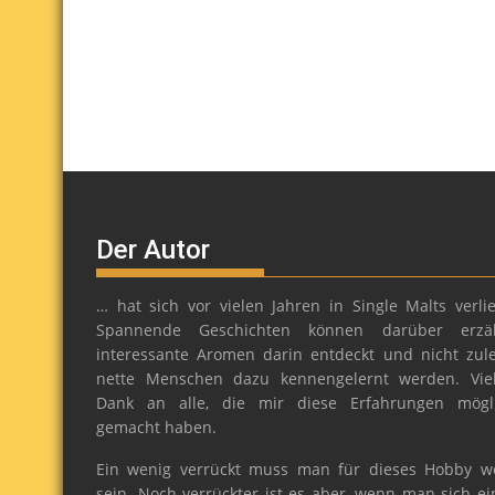
Der Autor
… hat sich vor vielen Jahren in Single Malts verlie
Spannende Geschichten können darüber erzäh
interessante Aromen darin entdeckt und nicht zule
nette Menschen dazu kennengelernt werden. Vie
Dank an alle, die mir diese Erfahrungen mögl
gemacht haben.
Ein wenig verrückt muss man für dieses Hobby w
sein. Noch verrückter ist es aber, wenn man sich ei