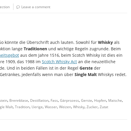
ection
Leave a comment
 So könnte die Überschrift auch lauten. Sowohl für
Whisky
als
uktion lange
Traditionen
und wichtige Regeln zugrunde. Beim
eitsgebot
aus dem Jahre 1516, beim Scotch Whisky ist dies ein
hre 1909, das 1988 im
Scotch Whisky Act
an die neuzeitliche
. Und in beiden Fällen ist in der Regel
Gerste
der
Getränkes, jedenfalls wenn man über
Single Malt
Whiskys redet.
,
,
,
,
,
,
,
,
stein
Brennblase
Destillation
Fass
Gärprozess
Gerste
Hopfen
Maische
,
,
,
,
,
,
,
gle Malt
Tradition
Uerige
Wasser
Weizen
Whisky
Zucker
Zutat