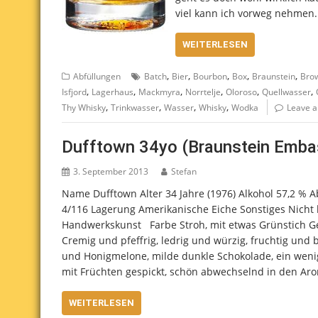
viel kann ich vorweg nehmen.
WEITERLESEN
,
,
,
,
,
Abfüllungen
Batch
Bier
Bourbon
Box
Braunstein
Bro
,
,
,
,
,
,
Isfjord
Lagerhaus
Mackmyra
Norrtelje
Oloroso
Quellwasser
,
,
,
,
Thy Whisky
Trinkwasser
Wasser
Whisky
Wodka
Leave 
Dufftown 34yo (Braunstein Embas
3. September 2013
Stefan
Name Dufftown Alter 34 Jahre (1976) Alkohol 57,2 % 
4/116 Lagerung Amerikanische Eiche Sonstiges Nicht k
Handwerkskunst Farbe Stroh, mit etwas Grünstich Ger
Cremig und pfeffrig, ledrig und würzig, fruchtig und 
und Honigmelone, milde dunkle Schokolade, ein weni
mit Früchten gespickt, schön abwechselnd in den Aro
WEITERLESEN