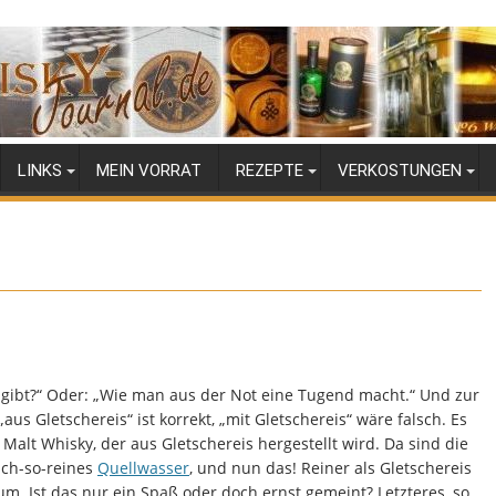
LINKS
MEIN VORRAT
REZEPTE
VERKOSTUNGEN
es gibt?“ Oder: „Wie man aus der Not eine Tugend macht.“ Und zur
„aus Gletschereis“ ist korrekt, „mit Gletschereis“ wäre falsch. Es
 Malt Whisky, der aus Gletschereis hergestellt wird. Da sind die
 ach-so-reines
Quellwasser
, und nun das! Reiner als Gletschereis
um. Ist das nur ein Spaß oder doch ernst gemeint? Letzteres, so