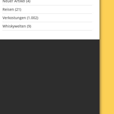
Neuer Artikel
(4)
Reisen
(21)
Verkostungen
(1.002)
Whiskywelten
(9)