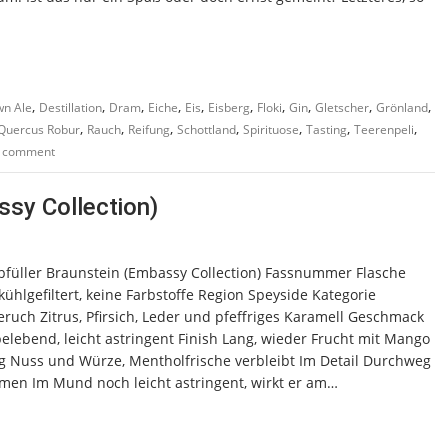
,
,
,
,
,
,
,
,
,
,
wn Ale
Destillation
Dram
Eiche
Eis
Eisberg
Floki
Gin
Gletscher
Grönland
,
,
,
,
,
,
,
Quercus Robur
Rauch
Reifung
Schottland
Spirituose
Tasting
Teerenpeli
a comment
sy Collection)
Abfüller Braunstein (Embassy Collection) Fassnummer Flasche
ühlgefiltert, keine Farbstoffe Region Speyside Kategorie
uch Zitrus, Pfirsich, Leder und pfeffriges Karamell Geschmack
belebend, leicht astringent Finish Lang, wieder Frucht mit Mango
g Nuss und Würze, Mentholfrische verbleibt Im Detail Durchweg
men Im Mund noch leicht astringent, wirkt er am…