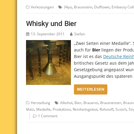
,
,
,
Verkostungen
34yo
Braunstein
Dufftown
Embassy Coll
Whisky und Bier
13. September 2011
Stefan
„Zwei Seiten einer Medaille“.
auch für
Bier
liegen der Prod
Bier ist es das
Deutsche Reinh
britisches Gesetz aus dem Ja
Gesetzgebung angepasst wurde
Ausgangspunkt des späteren 
WEITERLESEN
,
,
,
,
Herstellung
Alkohol
Bier
Brauerei
Braumeister
Braun
,
,
,
,
,
,
Malz
Medaille
Produktion
Reinheitsgebot
Rohstoff
Scotch
Sin
1 Comment