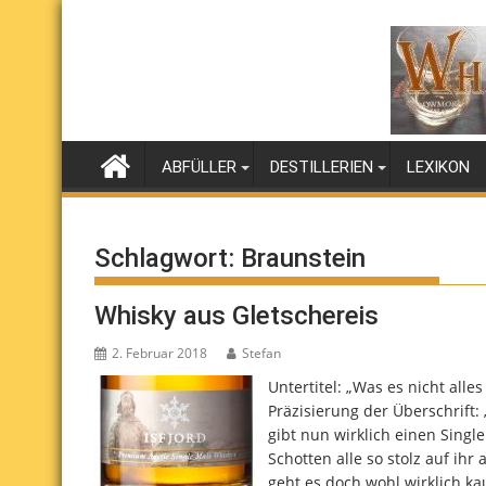
Skip
to
content
ABFÜLLER
DESTILLERIEN
LEXIKON
Schlagwort:
Braunstein
Whisky aus Gletschereis
2. Februar 2018
Stefan
Untertitel: „Was es nicht all
Präzisierung der Überschrift: 
gibt nun wirklich einen Single
Schotten alle so stolz auf ihr
geht es doch wohl wirklich ka