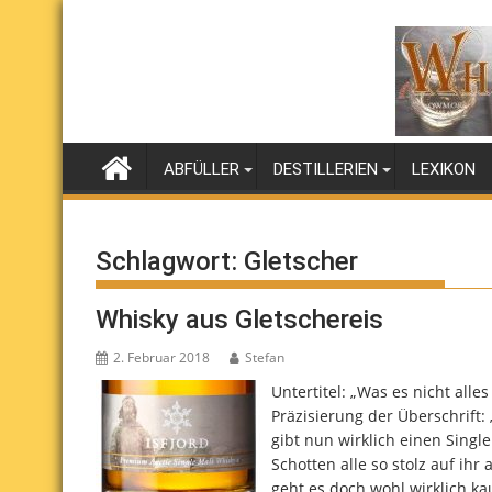
Skip
to
content
ABFÜLLER
DESTILLERIEN
LEXIKON
Schlagwort:
Gletscher
Whisky aus Gletschereis
2. Februar 2018
Stefan
Untertitel: „Was es nicht all
Präzisierung der Überschrift: 
gibt nun wirklich einen Single
Schotten alle so stolz auf ihr
geht es doch wohl wirklich ka