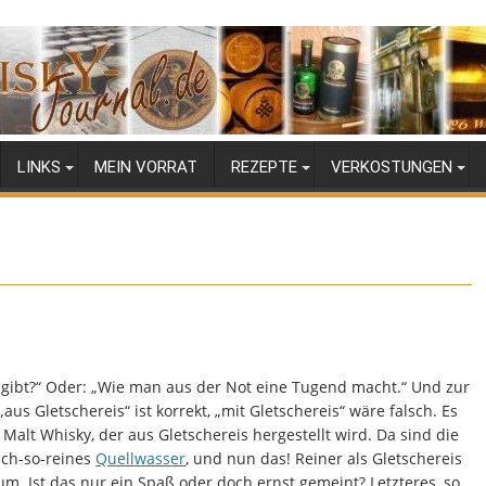
LINKS
MEIN VORRAT
REZEPTE
VERKOSTUNGEN
es gibt?“ Oder: „Wie man aus der Not eine Tugend macht.“ Und zur
„aus Gletschereis“ ist korrekt, „mit Gletschereis“ wäre falsch. Es
 Malt Whisky, der aus Gletschereis hergestellt wird. Da sind die
 ach-so-reines
Quellwasser
, und nun das! Reiner als Gletschereis
um. Ist das nur ein Spaß oder doch ernst gemeint? Letzteres, so