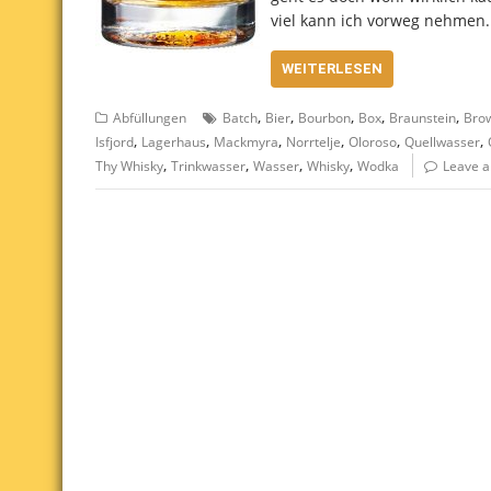
viel kann ich vorweg nehmen.
WEITERLESEN
,
,
,
,
,
Abfüllungen
Batch
Bier
Bourbon
Box
Braunstein
Bro
,
,
,
,
,
,
Isfjord
Lagerhaus
Mackmyra
Norrtelje
Oloroso
Quellwasser
,
,
,
,
Thy Whisky
Trinkwasser
Wasser
Whisky
Wodka
Leave 