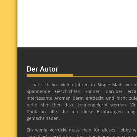
Der Autor
… hat sich vor vielen Jahren in Single Malts verlie
Spannende Geschichten können darüber erzäh
interessante Aromen darin entdeckt und nicht zule
nette Menschen dazu kennengelernt werden. Vie
Dank an alle, die mir diese Erfahrungen mögl
gemacht haben.
Ein wenig verrückt muss man für dieses Hobby w
sein. Noch verrückter ist es aber, wenn man sich ei