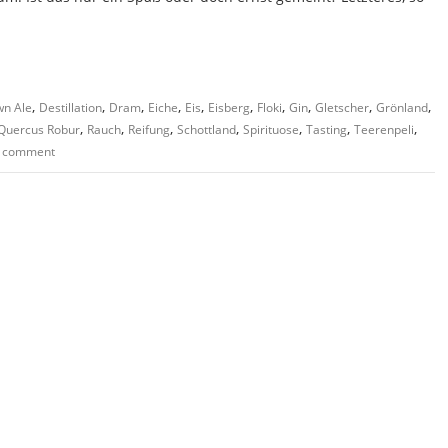
,
,
,
,
,
,
,
,
,
,
wn Ale
Destillation
Dram
Eiche
Eis
Eisberg
Floki
Gin
Gletscher
Grönland
,
,
,
,
,
,
,
Quercus Robur
Rauch
Reifung
Schottland
Spirituose
Tasting
Teerenpeli
a comment