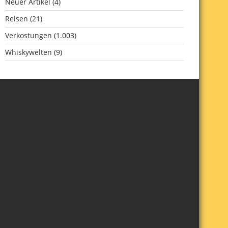
Neuer Artikel
(4)
Reisen
(21)
Verkostungen
(1.003)
Whiskywelten
(9)