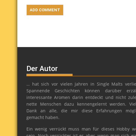
Der Autor
… hat sich vor vielen Jahren in Single Malts verlie
Spannende Geschichten können darüber erzäh
interessante Aromen darin entdeckt und nicht zule
nette Menschen dazu kennengelernt werden. Vie
Dank an alle, die mir diese Erfahrungen mögl
gemacht haben.
Ein wenig verrückt muss man für dieses Hobby w
sein. Noch verrückter ist es aber, wenn man sich ei