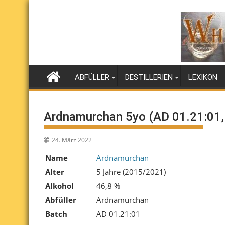
Skip
to
content
ABFÜLLER
DESTILLERIEN
LEXIKON
Ardnamurchan 5yo (AD 01.21:01,
24. März 2022
Name
Ardnamurchan
Alter
5 Jahre (2015/2021)
Alkohol
46,8 %
Abfüller
Ardnamurchan
Batch
AD 01.21:01