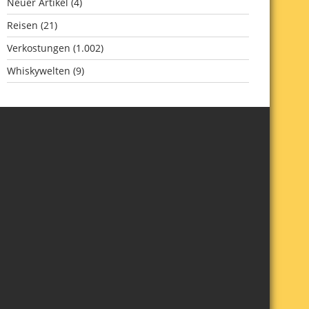
Neuer Artikel
(4)
Reisen
(21)
Verkostungen
(1.002)
Whiskywelten
(9)