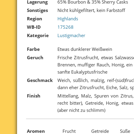
Lagerung
65% Bourbon & 35% Sherry Casks
Sonstiges
Nicht kühlgefiltert, kein Farbstoff
Region
Highlands
WB-ID
175268
Kategorie
Lustigmacher
Farbe
Etwas dunklerer Weißwein
Geruch
Frische Zitrusfrucht, etwas Salzwass
Brennen, muffiger Rauch, Honig, ein 
sanfte Eukalyptusfrische
Geschmack
Weich, süßlich, malzig, reif-(süd)fr
dann eher Zitrusfrucht, Eiche, Salz, s
Finish
Mittellang, Malz, Spuren von Zitrus,
recht bitter), Getreide, Honig, etwa
(aber nicht zu schlimm)
Aromen
Frucht
Getreide
Süße