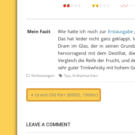
Mein Fazit
Wie hatte ich noch zur
Erstausgabe
g
Das hat leider nicht ganz geklappt
Dram im Glas, der in seinen Grundz
hervorragend mit dem Destillat, die
Vergleich die Reife der Frucht, und d
sehr guter Trinkwhisky mit hohem G
,
Verkostungen
5yo
Ardnamurchan
Beitragsnavigation
Grand Old Parr (BX092, 1960er)
LEAVE A COMMENT