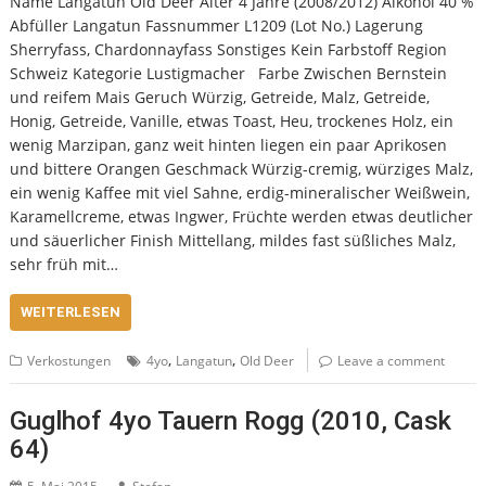
Name Langatun Old Deer Alter 4 Jahre (2008/2012) Alkohol 40 %
Abfüller Langatun Fassnummer L1209 (Lot No.) Lagerung
Sherryfass, Chardonnayfass Sonstiges Kein Farbstoff Region
Schweiz Kategorie Lustigmacher Farbe Zwischen Bernstein
und reifem Mais Geruch Würzig, Getreide, Malz, Getreide,
Honig, Getreide, Vanille, etwas Toast, Heu, trockenes Holz, ein
wenig Marzipan, ganz weit hinten liegen ein paar Aprikosen
und bittere Orangen Geschmack Würzig-cremig, würziges Malz,
ein wenig Kaffee mit viel Sahne, erdig-mineralischer Weißwein,
Karamellcreme, etwas Ingwer, Früchte werden etwas deutlicher
und säuerlicher Finish Mittellang, mildes fast süßliches Malz,
sehr früh mit…
WEITERLESEN
,
,
Verkostungen
4yo
Langatun
Old Deer
Leave a comment
Guglhof 4yo Tauern Rogg (2010, Cask
64)