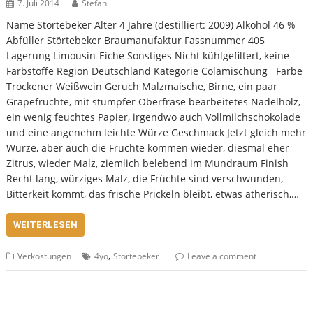
7. Juli 2014
Stefan
Name Störtebeker Alter 4 Jahre (destilliert: 2009) Alkohol 46 %
Abfüller Störtebeker Braumanufaktur Fassnummer 405
Lagerung Limousin-Eiche Sonstiges Nicht kühlgefiltert, keine
Farbstoffe Region Deutschland Kategorie Colamischung Farbe
Trockener Weißwein Geruch Malzmaische, Birne, ein paar
Grapefrüchte, mit stumpfer Oberfräse bearbeitetes Nadelholz,
ein wenig feuchtes Papier, irgendwo auch Vollmilchschokolade
und eine angenehm leichte Würze Geschmack Jetzt gleich mehr
Würze, aber auch die Früchte kommen wieder, diesmal eher
Zitrus, wieder Malz, ziemlich belebend im Mundraum Finish
Recht lang, würziges Malz, die Früchte sind verschwunden,
Bitterkeit kommt, das frische Prickeln bleibt, etwas ätherisch,…
WEITERLESEN
,
Verkostungen
4yo
Störtebeker
Leave a comment