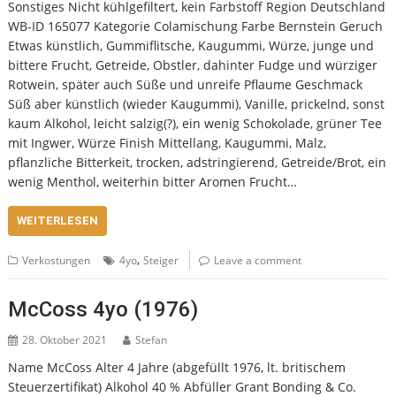
Sonstiges Nicht kühlgefiltert, kein Farbstoff Region Deutschland
WB-ID 165077 Kategorie Colamischung Farbe Bernstein Geruch
Etwas künstlich, Gummiflitsche, Kaugummi, Würze, junge und
bittere Frucht, Getreide, Obstler, dahinter Fudge und würziger
Rotwein, später auch Süße und unreife Pflaume Geschmack
Süß aber künstlich (wieder Kaugummi), Vanille, prickelnd, sonst
kaum Alkohol, leicht salzig(?), ein wenig Schokolade, grüner Tee
mit Ingwer, Würze Finish Mittellang, Kaugummi, Malz,
pflanzliche Bitterkeit, trocken, adstringierend, Getreide/Brot, ein
wenig Menthol, weiterhin bitter Aromen Frucht…
WEITERLESEN
,
Verkostungen
4yo
Steiger
Leave a comment
McCoss 4yo (1976)
28. Oktober 2021
Stefan
Name McCoss Alter 4 Jahre (abgefüllt 1976, lt. britischem
Steuerzertifikat) Alkohol 40 % Abfüller Grant Bonding & Co.