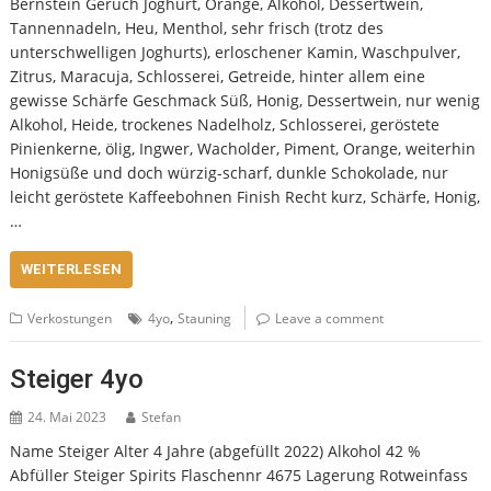
Bernstein Geruch Joghurt, Orange, Alkohol, Dessertwein,
Tannennadeln, Heu, Menthol, sehr frisch (trotz des
unterschwelligen Joghurts), erloschener Kamin, Waschpulver,
Zitrus, Maracuja, Schlosserei, Getreide, hinter allem eine
gewisse Schärfe Geschmack Süß, Honig, Dessertwein, nur wenig
Alkohol, Heide, trockenes Nadelholz, Schlosserei, geröstete
Pinienkerne, ölig, Ingwer, Wacholder, Piment, Orange, weiterhin
Honigsüße und doch würzig-scharf, dunkle Schokolade, nur
leicht geröstete Kaffeebohnen Finish Recht kurz, Schärfe, Honig,
…
WEITERLESEN
,
Verkostungen
4yo
Stauning
Leave a comment
Steiger 4yo
24. Mai 2023
Stefan
Name Steiger Alter 4 Jahre (abgefüllt 2022) Alkohol 42 %
Abfüller Steiger Spirits Flaschennr 4675 Lagerung Rotweinfass