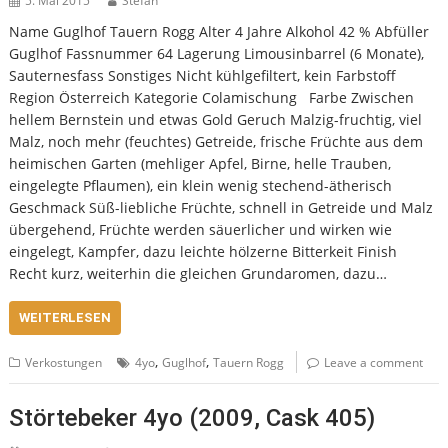
5. Mai 2015
Stefan
Name Guglhof Tauern Rogg Alter 4 Jahre Alkohol 42 % Abfüller
Guglhof Fassnummer 64 Lagerung Limousinbarrel (6 Monate),
Sauternesfass Sonstiges Nicht kühlgefiltert, kein Farbstoff
Region Österreich Kategorie Colamischung Farbe Zwischen
hellem Bernstein und etwas Gold Geruch Malzig-fruchtig, viel
Malz, noch mehr (feuchtes) Getreide, frische Früchte aus dem
heimischen Garten (mehliger Apfel, Birne, helle Trauben,
eingelegte Pflaumen), ein klein wenig stechend-ätherisch
Geschmack Süß-liebliche Früchte, schnell in Getreide und Malz
übergehend, Früchte werden säuerlicher und wirken wie
eingelegt, Kampfer, dazu leichte hölzerne Bitterkeit Finish
Recht kurz, weiterhin die gleichen Grundaromen, dazu…
WEITERLESEN
,
,
Verkostungen
4yo
Guglhof
Tauern Rogg
Leave a comment
Störtebeker 4yo (2009, Cask 405)