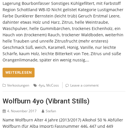
Lagerung Bourbonfässer Sonstiges Kühlgefiltert, mit Farbstoff
Region Schottland WB-ID Nicht gelistet Kategorie Lustigmacher
Farbe Dunklerer Bernstein (leicht trüb) Geruch Erstmal Leere,
dahinter etwas Holz und Harz, Zitrus, helle Weintraube,
Waschpulver, helle Gummibärchen, trockenes Eichenholz, ein
Hauch von (trockenem) Rauch, trockener Waldboden, weiterhin
helle Trauben und unreife Zitrusfrucht (mehr ersteres)
Geschmack Süß, weich, Karamell, Honig, Vanille, nur leichte
Schärfe, kaum Holz, leichte Bitterkeit von Tee, Zitrus und süße
Orangenlimonade, später ein wenig nussig,…
WEITERLESEN
,
Verkostungen
4yo
McCoss
Leave a comment
Wolfburn 4yo (Vibrant Stills)
4. November 2017
Stefan
Name Wolfburn Alter 4 Jahre (2013/2017) Alkohol 50 % Abfüller
Wolfburn (für Alba Import) Fassnummer 446, 447 und 449