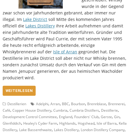
wurde in der Gegend
zwar schon vor Jahrhunderten gebrannt, aber immer nur
illegal. Im
Lake District
soll Mitte des kommenden Jahres
offiziell die
Lakes Distillery
ihre Arbeit aufnehmen und damit
eine Jahrhunderte alte Tradition weiterführen. Gründer und
Geschäftsführer wird Paul Currie, der mit seinem Vater 1995
die heute recht erfolgreich arbeitende, einzige
Whiskybrennerei auf der
Isle of Arran
gegründet hat. Die
Destillerie im Lake District soll aber nicht nur Whisky brennen,
sondern zunächst Umsatz durch den Verkauf von Gin mit dem
Namen ‚Jenupus‘ generieren, der aus heimischen Wacholder
produziert wird.
WEITERLESEN
,
,
,
,
,
,
Destillerien
Adelphi
Arran
BBC
Bourbon
Brennblase
Brennerei
,
,
,
,
,
Café
Copper House Distillery
Cumbria
Cumbria Distillers
Destillerie
,
,
,
,
,
Development Control Committee
England
Founders' Club
Gerste
Gin
,
,
,
,
,
Glenfiddich
Healey’s Cyder Farm
Highlands
Hogshead
Isle of Barra
Kella
,
,
,
,
Distillery
Lake Bassenthwaite
Lakes Distillery
London Distillery Company