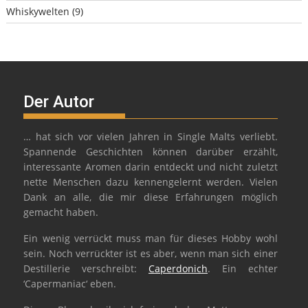
Whiskywelten
(9)
Der Autor
… hat sich vor vielen Jahren in Single Malts verliebt.
Spannende Geschichten können darüber erzählt,
interessante Aromen darin entdeckt und nicht zuletzt
nette Menschen dazu kennengelernt werden. Vielen
Dank an alle, die mir diese Erfahrungen möglich
gemacht haben.
Ein wenig verrückt muss man für dieses Hobby wohl
sein. Noch verrückter ist es aber, wenn man sich einer
Destillerie verschreibt:
Caperdonich
. Ein echter
‘Capermaniac‘ eben.