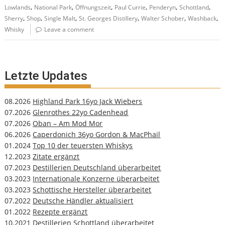
,
,
,
,
,
,
Lowlands
National Park
Öffnungszeit
Paul Currie
Penderyn
Schottland
,
,
,
,
,
,
Sherry
Shop
Single Malt
St. Georges Distillery
Walter Schober
Washback
Whisky
Leave a comment
Letzte Updates
08.2026
Highland Park 16yo Jack Wiebers
07.2026
Glenrothes 22yo Cadenhead
07.2026
Oban – Am Mod Mor
06.2026
Caperdonich 36yo Gordon & MacPhail
01.2024
Top 10 der teuersten Whiskys
12.2023
Zitate ergänzt
07.2023
Destillerien Deutschland überarbeitet
03.2023
Internationale Konzerne überarbeitet
03.2023
Schottische Hersteller überarbeitet
07.2022
Deutsche Händler aktualisiert
01.2022
Rezepte ergänzt
10.2021
Destillerien Schottland überarbeitet