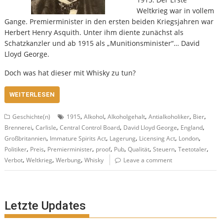
Weltkrieg war in vollem
Gange. Premierminister in den ersten beiden Kriegsjahren war
Herbert Henry Asquith. Unter ihm diente zunächst als
Schatzkanzler und ab 1915 als „Munitionsminister“… David
Lloyd George.
Doch was hat dieser mit Whisky zu tun?
WEITERLESEN
,
,
,
,
,
Geschichte(n)
1915
Alkohol
Alkoholgehalt
Antialkoholiker
Bier
,
,
,
,
,
Brennerei
Carlisle
Central Control Board
David Lloyd George
England
,
,
,
,
,
Großbritannien
Immature Spirits Act
Lagerung
Licensing Act
London
,
,
,
,
,
,
,
,
Politiker
Preis
Premierminister
proof
Pub
Qualität
Steuern
Teetotaler
,
,
,
Verbot
Weltkrieg
Werbung
Whisky
Leave a comment
Letzte Updates