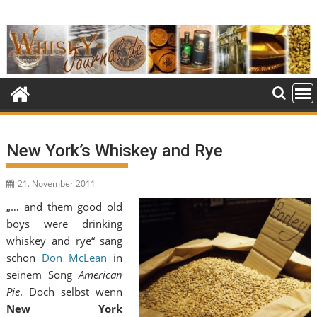
Skip
to
content
New York’s Whiskey and Rye
21. November 2011
„… and them good old
boys were drinking
whiskey and rye“ sang
schon
Don McLean
in
seinem Song
American
Pie
. Doch selbst wenn
New York