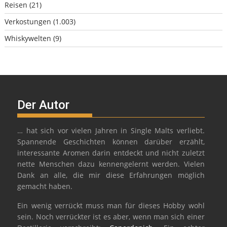
Reisen
(21)
Verkostungen
(1.003)
Whiskywelten
(9)
Der Autor
… hat sich vor vielen Jahren in Single Malts verliebt.
Spannende Geschichten können darüber erzählt,
interessante Aromen darin entdeckt und nicht zuletzt
nette Menschen dazu kennengelernt werden. Vielen
Dank an alle, die mir diese Erfahrungen möglich
gemacht haben.
Ein wenig verrückt muss man für dieses Hobby wohl
sein. Noch verrückter ist es aber, wenn man sich einer