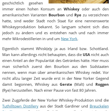
geschichtlich gesehen
immer einen hohen Konsum an
Whiskey
oder auch den
amerikanischen Varianten
Bourbon
und
Rye
zu verzeichnen
hatte, sind weder Stadt noch Staat für eine nennenswerte
Whiskeyproduktion bekannt. So langsam scheint sich dies
jedoch zu ändern und es entstehen nach und nach immer
mehr Mikrodestillerien in und um
New York
.
Eigentlich stammt Whisk(e)y ja aus Irland bzw. Schottland.
Man kann allerdings nicht behaupten, dass die
USA
nicht auch
einen Anteil an der Popularität des Getränkes hätte. Hier muss
man sicherlich zuerst den Bourbon aus den Südstaaten
nennen, wenn man über amerikanischen Whiskey redet. Vor
nicht allzu langer Zeit wurde erst in der New Yorker Gegend
damit begonnen, Whiskey aus
Gerste
(Malt) und
Roggen
(Rye) herzustellen. Nach einer Pause von fast 80 Jahren.
Zwei Zugpferde der New Yorker Whiskey-Produktion sind die
Tuthilltown Distillery
aus der Stadt Gardiner und
Breuckelen