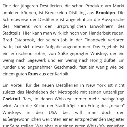
Eine der jüngeren Destillerien, die schon Produkte am Markt
anbieten können, ist Breuckelen Distilling aus
Brooklyn
. Die
Schreibweise der Destillerie ist angelehnt an die Aussprache
des Namens von den ursprünglichen Einwohnern des
Stadtteils. Hier kann man wirklich noch von Handarbeit reden.
Brad Estabrook, der seinen Job in der Finanzwelt verloren
hatte, hat sich dieser Aufgabe angenommen. Das Ergebnis ist
ein erfrischend roher, von Süße geprägter Whiskey, der ein
wenig nach Sägewerk und ein wenig nach Honig duftet. Ein
runder und angenehmer Geschmack, fast ein wenig wie bei
einem guten
Rum
aus der Karibik.
Ein Vorteil für die neuen Destillerien in New York ist nicht
zuletzt das Nachtleben der Metropole mit seinen unzähligen
Cocktail
Bars, in denen Whiskey immer mehr nachgefragt
wird. Auch die Küche der Stadt trägt zum Erfolg des „neuen“
Whiskeys in den USA bei, will man doch den
außergewöhnlichen Gerichten einen entsprechenden Begleiter
zur Seite stellen. Wer aber nur einen guten Whisk(e)y genießen