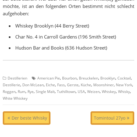
möchte, ist an den folgenden Orten bestimmt nicht schlecht
aufgehoben:
Whiskey Brooklyn (44 Berry Street)
Char No. 4 in Carroll Gardens (196 Smith Street)
Hudson Bar and Books (636 Hudson Street)
,
,
,
,
,
Destillerien
American Pie
Bourbon
Breuckelen
Brooklyn
Cocktail
,
,
,
,
,
,
,
,
Destillerie
Don McLean
Eiche
Fass
Gerste
Küche
Moonshiner
New York
,
,
,
,
,
,
,
,
,
Roggen
Rum
Rye
Single Malt
Tuthilltown
USA
Weizen
Whiskey
Whisky
White Whiskey
Beitragsnavigation
Der beste Whisky
Tomintoul 27yo