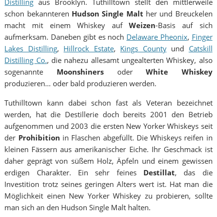
Distilling
aus Brooklyn. Tuthilltown stellt den mittlerweile
schon bekannteren
Hudson Single Malt
her und Breuckelen
macht mit einem Whiskey auf
Weizen
-Basis auf sich
aufmerksam. Daneben gibt es noch
Delaware Pheonix
,
Finger
Lakes Distilling
,
Hillrock Estate
,
Kings County
und
Catskill
Distilling Co.
, die nahezu allesamt ungealterten Whiskey, also
sogenannte
Moonshiners
oder
White Whiskey
produzieren… oder bald produzieren werden.
Tuthilltown kann dabei schon fast als Veteran bezeichnet
werden, hat die Destillerie doch bereits 2001 den Betrieb
aufgenommen und 2003 die ersten New Yorker Whiskeys seit
der
Prohibition
in Flaschen abgefüllt. Die Whiskeys reifen in
kleinen Fässern aus amerikanischer Eiche. Ihr Geschmack ist
daher geprägt von süßem Holz, Äpfeln und einem gewissen
erdigen Charakter. Ein sehr feines
Destillat
, das die
Investition trotz seines geringen Alters wert ist. Hat man die
Möglichkeit einen New Yorker Whiskey zu probieren, sollte
man sich an den Hudson Single Malt halten.