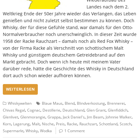
Landes nach dem 2.
Weltkrieg Ende der 50er Jahre wieder das Verlangen, das Leben
genießen und nicht zuletzt selbst bestimmen zu können. Doch
Whisky, der für diese Gefühle stand, war damals für den Otto-
Normalverbraucher noch unerschwinglich. In dieser Zeit wurde
1958 der Racke Rauchzart – damals noch als Red Fox Whisky –
von der Firma Racke als Verschnitt von schottischem Malt
Whisky und günstigem deutschem Getreidebrand auf den
Markt gebracht. Doch wenn ich heute mit meinem Vater
darüber rede, hätte die Geschichte des Whisky in Deutschland
dort auch schon wieder aufhören können.
WEITERLESEN
,
,
,
,
Whiskywelten
Blaue Maus
Blend
Blindverkostung
Brennerei
,
,
,
,
,
,
Chivas Regal
Cognac
Destillerie
Deutschland
Glen Grant
Glenfiddich
,
,
,
,
,
,
Glenlivet
Glenmorangie
Grappa
Jack Daniel's
Jim Beam
Johnnie Walker
,
,
,
,
,
,
,
,
,
Korn
Lagerung
Malt
Nische
Preis
Racke
Rauchzart
Schottland
Scotch
,
,
Supermarkt
Whisky
Wodka
1 Comment