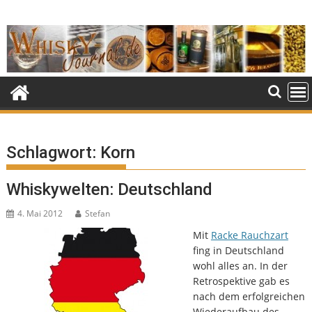
Skip
to
content
Schlagwort:
Korn
Whiskywelten: Deutschland
4. Mai 2012
Stefan
Mit
Racke Rauchzart
fing in Deutschland
wohl alles an. In der
Retrospektive gab es
nach dem erfolgreichen
Wiederaufbau des