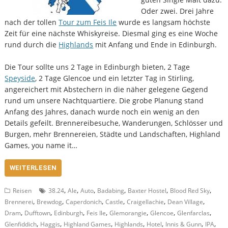
Oder zwei. Drei Jahre
nach der tollen
Tour zum Feis Ile
wurde es langsam höchste
Zeit für eine nächste Whiskyreise. Diesmal ging es eine Woche
rund durch die
Highlands
mit Anfang und Ende in Edinburgh.
Die Tour sollte uns 2 Tage in Edinburgh bieten, 2 Tage
Speyside
, 2 Tage Glencoe und ein letzter Tag in Stirling,
angereichert mit Abstechern in die näher gelegene Gegend
rund um unsere Nachtquartiere. Die grobe Planung stand
Anfang des Jahres, danach wurde noch ein wenig an den
Details gefeilt. Brennereibesuche, Wanderungen, Schlösser und
Burgen, mehr Brennereien, Städte und Landschaften, Highland
Games, you name it…
WEITERLESEN
,
,
,
,
,
,
Reisen
38.24
Ale
Auto
Badabing
Baxter Hostel
Blood Red Sky
,
,
,
,
,
,
Brennerei
Brewdog
Caperdonich
Castle
Craigellachie
Dean Village
,
,
,
,
,
,
,
Dram
Dufftown
Edinburgh
Feis Ile
Glemorangie
Glencoe
Glenfarclas
,
,
,
,
,
,
,
Glenfiddich
Haggis
Highland Games
Highlands
Hotel
Innis & Gunn
IPA