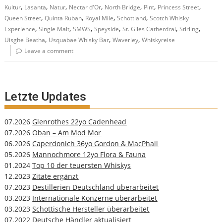
,
,
,
,
,
,
,
Kultur
Lasanta
Natur
Nectar d'Or
North Bridge
Pint
Princess Street
,
,
,
,
Queen Street
Quinta Ruban
Royal Mile
Schottland
Scotch Whisky
,
,
,
,
,
,
Experience
Single Malt
SMWS
Speyside
St. Giles Catherdral
Stirling
,
,
,
Uisghe Beatha
Usquabae Whisky Bar
Waverley
Whiskyreise
Leave a comment
Letzte Updates
07.2026
Glenrothes 22yo Cadenhead
07.2026
Oban – Am Mod Mor
06.2026
Caperdonich 36yo Gordon & MacPhail
05.2026
Mannochmore 12yo Flora & Fauna
01.2024
Top 10 der teuersten Whiskys
12.2023
Zitate ergänzt
07.2023
Destillerien Deutschland überarbeitet
03.2023
Internationale Konzerne überarbeitet
03.2023
Schottische Hersteller überarbeitet
07.2022
Deutsche Händler aktualisiert