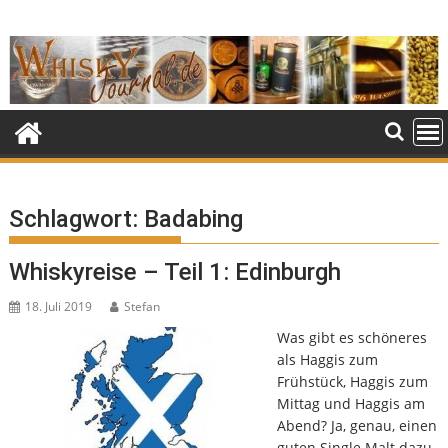
Skip
to
content
Schlagwort:
Badabing
Whiskyreise – Teil 1: Edinburgh
18. Juli 2019
Stefan
Was gibt es schöneres
als Haggis zum
Frühstück, Haggis zum
Mittag und Haggis am
Abend? Ja, genau, einen
guten Single Malt dazu.