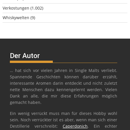
Verkostungen
(1.002)
Whiskywelten
(9)
Der Autor
… hat sich vor vielen Jahren in Single Malts verliebt.
Spannende Geschichten können darüber erzählt,
interessante Aromen darin entdeckt und nicht zuletzt
nette Menschen dazu kennengelernt werden. Vielen
Dank an alle, die mir diese Erfahrungen möglich
gemacht haben.
Ein wenig verrückt muss man für dieses Hobby wohl
sein. Noch verrückter ist es aber, wenn man sich einer
Destillerie verschreibt:
Caperdonich
. Ein echter