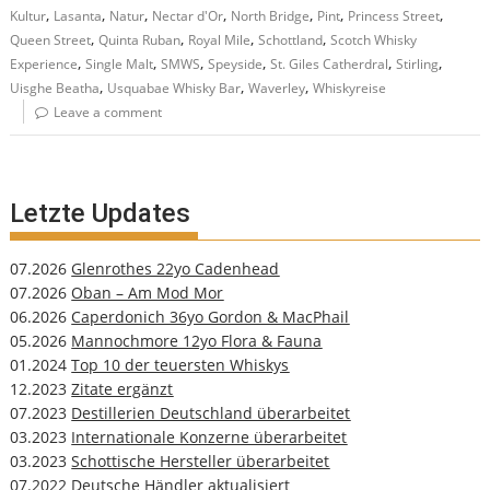
,
,
,
,
,
,
,
Kultur
Lasanta
Natur
Nectar d'Or
North Bridge
Pint
Princess Street
,
,
,
,
Queen Street
Quinta Ruban
Royal Mile
Schottland
Scotch Whisky
,
,
,
,
,
,
Experience
Single Malt
SMWS
Speyside
St. Giles Catherdral
Stirling
,
,
,
Uisghe Beatha
Usquabae Whisky Bar
Waverley
Whiskyreise
Leave a comment
Letzte Updates
07.2026
Glenrothes 22yo Cadenhead
07.2026
Oban – Am Mod Mor
06.2026
Caperdonich 36yo Gordon & MacPhail
05.2026
Mannochmore 12yo Flora & Fauna
01.2024
Top 10 der teuersten Whiskys
12.2023
Zitate ergänzt
07.2023
Destillerien Deutschland überarbeitet
03.2023
Internationale Konzerne überarbeitet
03.2023
Schottische Hersteller überarbeitet
07.2022
Deutsche Händler aktualisiert