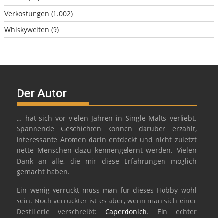
Verkostungen
(1.002)
Whiskywelten
(9)
Der Autor
… hat sich vor vielen Jahren in Single Malts verliebt.
Spannende Geschichten können darüber erzählt,
interessante Aromen darin entdeckt und nicht zuletzt
nette Menschen dazu kennengelernt werden. Vielen
Dank an alle, die mir diese Erfahrungen möglich
gemacht haben.
Ein wenig verrückt muss man für dieses Hobby wohl
sein. Noch verrückter ist es aber, wenn man sich einer
Destillerie verschreibt:
Caperdonich
. Ein echter