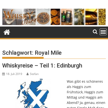
Skip
to
content
Schlagwort:
Royal Mile
Whiskyreise – Teil 1: Edinburgh
18. Juli 2019
Stefan
Was gibt es schöneres
als Haggis zum
Frühstück, Haggis zum
Mittag und Haggis am
Abend? Ja, genau, einen
guten Single Malt dazu.