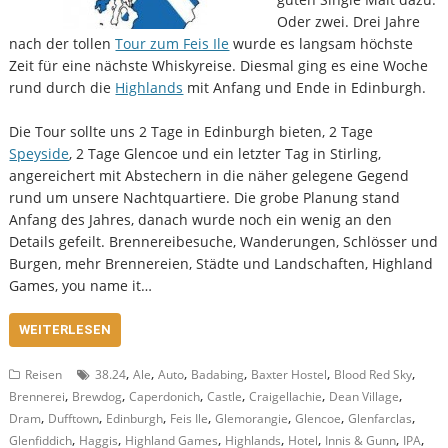
Oder zwei. Drei Jahre
nach der tollen
Tour zum Feis Ile
wurde es langsam höchste
Zeit für eine nächste Whiskyreise. Diesmal ging es eine Woche
rund durch die
Highlands
mit Anfang und Ende in Edinburgh.
Die Tour sollte uns 2 Tage in Edinburgh bieten, 2 Tage
Speyside
, 2 Tage Glencoe und ein letzter Tag in Stirling,
angereichert mit Abstechern in die näher gelegene Gegend
rund um unsere Nachtquartiere. Die grobe Planung stand
Anfang des Jahres, danach wurde noch ein wenig an den
Details gefeilt. Brennereibesuche, Wanderungen, Schlösser und
Burgen, mehr Brennereien, Städte und Landschaften, Highland
Games, you name it…
WEITERLESEN
,
,
,
,
,
,
Reisen
38.24
Ale
Auto
Badabing
Baxter Hostel
Blood Red Sky
,
,
,
,
,
,
Brennerei
Brewdog
Caperdonich
Castle
Craigellachie
Dean Village
,
,
,
,
,
,
,
Dram
Dufftown
Edinburgh
Feis Ile
Glemorangie
Glencoe
Glenfarclas
,
,
,
,
,
,
,
Glenfiddich
Haggis
Highland Games
Highlands
Hotel
Innis & Gunn
IPA