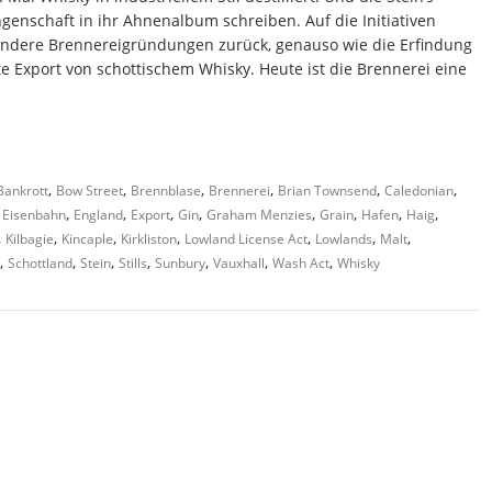
genschaft in ihr Ahnenalbum schreiben. Auf die Initiativen
 andere Brennereigründungen zurück, genauso wie die Erfindung
e Export von schottischem Whisky. Heute ist die Brennerei eine
,
,
,
,
,
,
Bankrott
Bow Street
Brennblase
Brennerei
Brian Townsend
Caledonian
,
,
,
,
,
,
,
,
,
Eisenbahn
England
Export
Gin
Graham Menzies
Grain
Hafen
Haig
,
,
,
,
,
,
,
Kilbagie
Kincaple
Kirkliston
Lowland License Act
Lowlands
Malt
,
,
,
,
,
,
,
Schottland
Stein
Stills
Sunbury
Vauxhall
Wash Act
Whisky