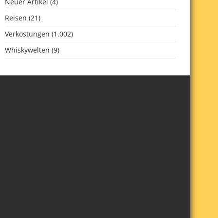
Neuer Artikel
(4)
Reisen
(21)
Verkostungen
(1.002)
Whiskywelten
(9)