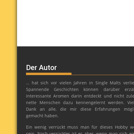
Der Autor
… hat sich vor vielen Jahren in Single Malts verlie
Spannende Geschichten können darüber erzäh
interessante Aromen darin entdeckt und nicht zule
nette Menschen dazu kennengelernt werden. Vie
Dank an alle, die mir diese Erfahrungen mögl
gemacht haben.
Ein wenig verrückt muss man für dieses Hobby w
sein. Noch verrückter ist es aber, wenn man sich ei