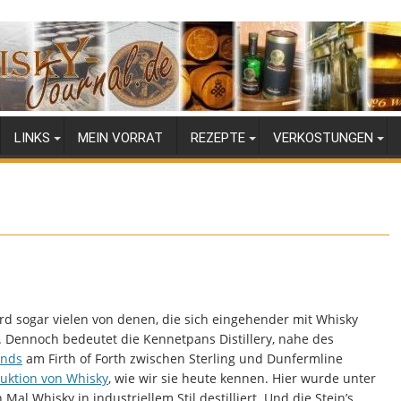
LINKS
MEIN VORRAT
REZEPTE
VERKOSTUNGEN
rd sogar vielen von denen, die sich eingehender mit Whisky
n. Dennoch bedeutet die Kennetpans Distillery, nahe des
ands
am Firth of Forth zwischen Sterling und Dunfermline
uktion von Whisky
, wie wir sie heute kennen. Hier wurde unter
Mal Whisky in industriellem Stil destilliert. Und die Stein’s