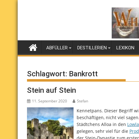
Skip
to
content
ABFÜLLER
DESTILLERIEN
LEXIKON
Schlagwort:
Bankrott
Stein auf Stein
11. September 2020
Stefan
Kennetpans. Dieser Begriff wi
beschäftigen, nicht viel sage
Städtchens Alloa in den
Lowl
gelegen, sehr viel für die
Prod
der Stein-Dynastie zum ersten 