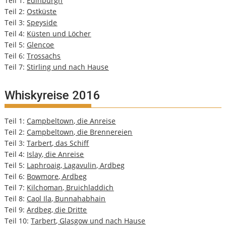
Teil 1:
Edinburgh
Teil 2:
Ostküste
Teil 3:
Speyside
Teil 4:
Küsten und Löcher
Teil 5:
Glencoe
Teil 6:
Trossachs
Teil 7:
Stirling und nach Hause
Whiskyreise 2016
Teil 1:
Campbeltown, die Anreise
Teil 2:
Campbeltown, die Brennereien
Teil 3:
Tarbert, das Schiff
Teil 4:
Islay, die Anreise
Teil 5:
Laphroaig, Lagavulin, Ardbeg
Teil 6:
Bowmore, Ardbeg
Teil 7:
Kilchoman, Bruichladdich
Teil 8:
Caol Ila, Bunnahabhain
Teil 9:
Ardbeg, die Dritte
Teil 10:
Tarbert, Glasgow und nach Hause