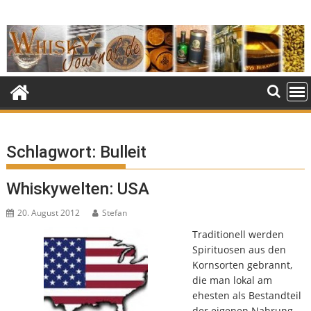
Skip
to
content
Schlagwort:
Bulleit
Whiskywelten: USA
20. August 2012
Stefan
Traditionell werden
Spirituosen aus den
Kornsorten gebrannt,
die man lokal am
ehesten als Bestandteil
der eigenen Nahrung