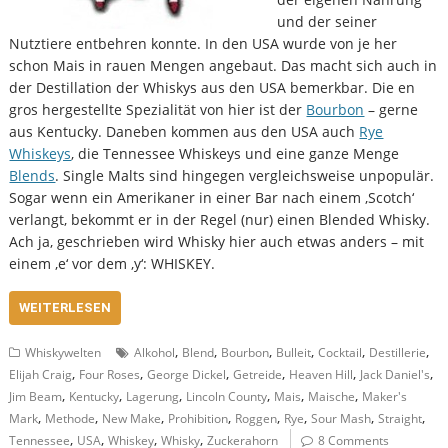
und der seiner
Nutztiere entbehren konnte. In den USA wurde von je her
schon Mais in rauen Mengen angebaut. Das macht sich auch in
der Destillation der Whiskys aus den USA bemerkbar. Die en
gros hergestellte Spezialität von hier ist der
Bourbon
– gerne
aus Kentucky. Daneben kommen aus den USA auch
Rye
Whiskeys
, die Tennessee Whiskeys und eine ganze Menge
Blends
. Single Malts sind hingegen vergleichsweise unpopulär.
Sogar wenn ein Amerikaner in einer Bar nach einem ‚Scotch‘
verlangt, bekommt er in der Regel (nur) einen Blended Whisky.
Ach ja, geschrieben wird Whisky hier auch etwas anders – mit
einem ‚e‘ vor dem ‚y‘: WHISKEY.
WEITERLESEN
,
,
,
,
,
,
Whiskywelten
Alkohol
Blend
Bourbon
Bulleit
Cocktail
Destillerie
,
,
,
,
,
,
Elijah Craig
Four Roses
George Dickel
Getreide
Heaven Hill
Jack Daniel's
,
,
,
,
,
,
Jim Beam
Kentucky
Lagerung
Lincoln County
Mais
Maische
Maker's
,
,
,
,
,
,
,
,
Mark
Methode
New Make
Prohibition
Roggen
Rye
Sour Mash
Straight
,
,
,
,
Tennessee
USA
Whiskey
Whisky
Zuckerahorn
8 Comments