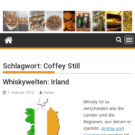
Skip
to
content
Schlagwort:
Coffey Still
Whiskywelten: Irland
7. Februar 2012
Stefan
Whisky ist so
verschieden wie die
Länder und die
Regionen, aus denen er
stammt.
Aroma und
Geschmack
werden im