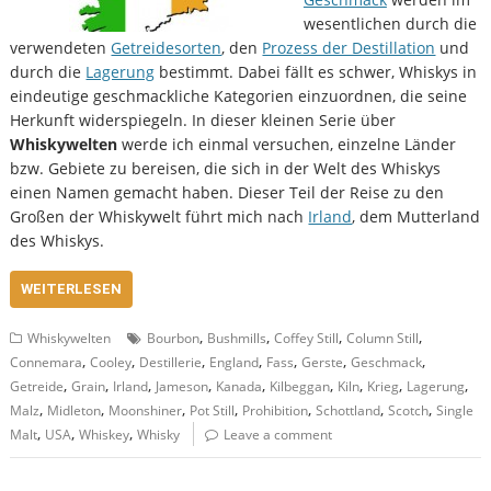
wesentlichen durch die
verwendeten
Getreidesorten
, den
Prozess der Destillation
und
durch die
Lagerung
bestimmt. Dabei fällt es schwer, Whiskys in
eindeutige geschmackliche Kategorien einzuordnen, die seine
Herkunft widerspiegeln. In dieser kleinen Serie über
Whiskywelten
werde ich einmal versuchen, einzelne Länder
bzw. Gebiete zu bereisen, die sich in der Welt des Whiskys
einen Namen gemacht haben. Dieser Teil der Reise zu den
Großen der Whiskywelt führt mich nach
Irland
, dem Mutterland
des Whiskys.
WEITERLESEN
,
,
,
,
Whiskywelten
Bourbon
Bushmills
Coffey Still
Column Still
,
,
,
,
,
,
,
Connemara
Cooley
Destillerie
England
Fass
Gerste
Geschmack
,
,
,
,
,
,
,
,
,
Getreide
Grain
Irland
Jameson
Kanada
Kilbeggan
Kiln
Krieg
Lagerung
,
,
,
,
,
,
,
Malz
Midleton
Moonshiner
Pot Still
Prohibition
Schottland
Scotch
Single
,
,
,
Malt
USA
Whiskey
Whisky
Leave a comment