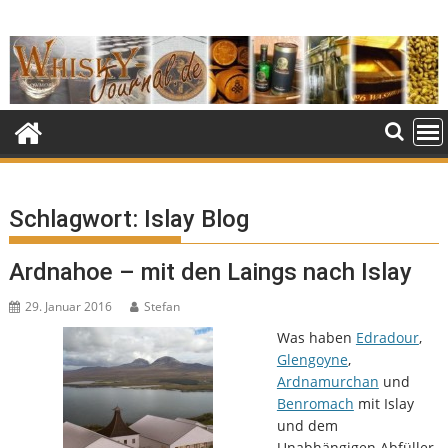
Skip
to
content
Schlagwort:
Islay Blog
Ardnahoe – mit den Laings nach Islay
29. Januar 2016
Stefan
Was haben
Edradour
,
Glengoyne
,
Ardnamurchan
und
Benromach
mit Islay
und dem
Unabhängigen Abfüller