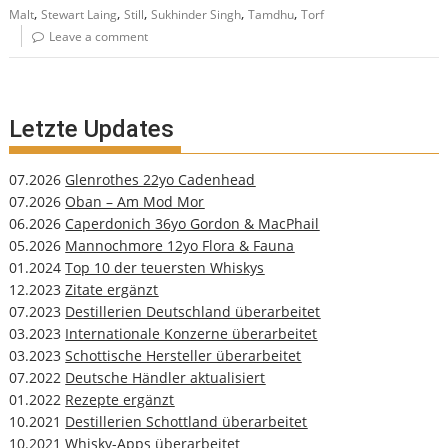
,
,
,
,
,
Malt
Stewart Laing
Still
Sukhinder Singh
Tamdhu
Torf
Leave a comment
Letzte Updates
07.2026
Glenrothes 22yo Cadenhead
07.2026
Oban – Am Mod Mor
06.2026
Caperdonich 36yo Gordon & MacPhail
05.2026
Mannochmore 12yo Flora & Fauna
01.2024
Top 10 der teuersten Whiskys
12.2023
Zitate ergänzt
07.2023
Destillerien Deutschland überarbeitet
03.2023
Internationale Konzerne überarbeitet
03.2023
Schottische Hersteller überarbeitet
07.2022
Deutsche Händler aktualisiert
01.2022
Rezepte ergänzt
10.2021
Destillerien Schottland überarbeitet
10.2021
Whisky-Apps überarbeitet