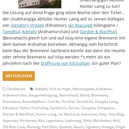
Hunter Laing zu tun?
Die Lösung auf diese Frage ging letzte Woche über den Ticker…
der Unabhängige Abfüller Hunter Laing will es seinen Kollegen
von
Signatory Vintage
(Edradour),
Ian MacLeod
(Glengoyne /
Tamdhu
),
Adelphi
(Ardnamurchan) und
Gordon & MacPhail
(Benromach) gleich tun und auf Islay eine eigene Brennerei mit
dem Namen Ardnahoe betreiben. Abhängig vom Fortschritt
beim Bau der Brennerei Gartbreck könnte das dann die neunte
oder zehnte Brennerei auf Islay werden *), mehr als ein
Jahrzehnt nach der
Eröffnung von Kilchoman
. Ein guter Plan?
WEITERLESEN
,
,
,
,
Destillerien
Adelphi
Aird na Hogh
Altersangabe
Ardnahoe
,
,
,
,
,
Ardnamurchan
Baugenehmigung
Benromach
Blend
Brennerei
,
,
,
,
,
,
Brennhaus
Bunnahabhain
Caol Ila
Destillat
Destillerie
Douglas Laing
,
,
,
,
,
,
,
Edradour
Farkin
Fred Laing
Gartbreck
Gerste
Glasgow
Glengoyne
,
,
,
,
,
,
Gordon & MacPhail
Hunter Laing
Ian MacLeod
Investition
Islay
Islay Blog
,
,
,
,
,
,
,
,
Kapazität
Kilchoman
Kiln
Lagerhaus
Laphroaig
Malz
Mälzboden
NAS
,
,
,
,
,
,
Old Malt Cask
Planung
Port Ellen
Qualität
Rauch
Signatory Vintage
Single