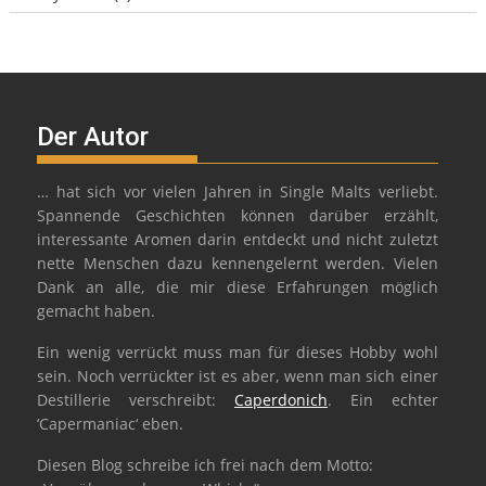
Der Autor
… hat sich vor vielen Jahren in Single Malts verliebt.
Spannende Geschichten können darüber erzählt,
interessante Aromen darin entdeckt und nicht zuletzt
nette Menschen dazu kennengelernt werden. Vielen
Dank an alle, die mir diese Erfahrungen möglich
gemacht haben.
Ein wenig verrückt muss man für dieses Hobby wohl
sein. Noch verrückter ist es aber, wenn man sich einer
Destillerie verschreibt:
Caperdonich
. Ein echter
‘Capermaniac‘ eben.
Diesen Blog schreibe ich frei nach dem Motto: