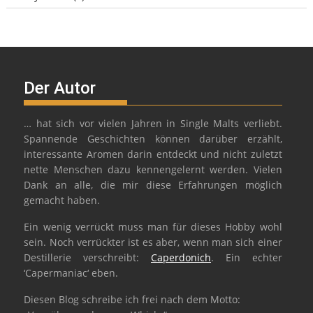
Der Autor
… hat sich vor vielen Jahren in Single Malts verliebt.
Spannende Geschichten können darüber erzählt,
interessante Aromen darin entdeckt und nicht zuletzt
nette Menschen dazu kennengelernt werden. Vielen
Dank an alle, die mir diese Erfahrungen möglich
gemacht haben.
Ein wenig verrückt muss man für dieses Hobby wohl
sein. Noch verrückter ist es aber, wenn man sich einer
Destillerie verschreibt:
Caperdonich
. Ein echter
‘Capermaniac‘ eben.
Diesen Blog schreibe ich frei nach dem Motto: