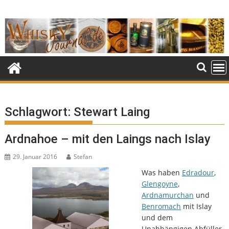
Skip
to
content
Schlagwort:
Stewart Laing
Ardnahoe – mit den Laings nach Islay
29. Januar 2016
Stefan
Was haben
Edradour
,
Glengoyne
,
Ardnamurchan
und
Benromach
mit Islay
und dem
Unabhängigen Abfüller