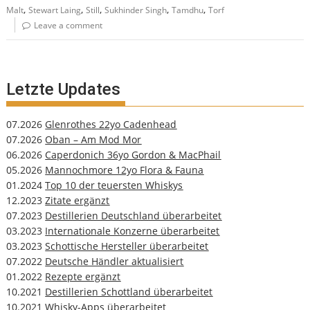
,
,
,
,
,
Malt
Stewart Laing
Still
Sukhinder Singh
Tamdhu
Torf
Leave a comment
Letzte Updates
07.2026
Glenrothes 22yo Cadenhead
07.2026
Oban – Am Mod Mor
06.2026
Caperdonich 36yo Gordon & MacPhail
05.2026
Mannochmore 12yo Flora & Fauna
01.2024
Top 10 der teuersten Whiskys
12.2023
Zitate ergänzt
07.2023
Destillerien Deutschland überarbeitet
03.2023
Internationale Konzerne überarbeitet
03.2023
Schottische Hersteller überarbeitet
07.2022
Deutsche Händler aktualisiert
01.2022
Rezepte ergänzt
10.2021
Destillerien Schottland überarbeitet
10.2021
Whisky-Apps überarbeitet