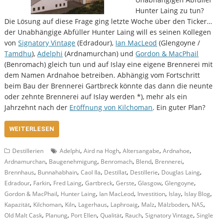
Hunter Laing zu tun?
Die Lösung auf diese Frage ging letzte Woche über den Ticker…
der Unabhängige Abfüller Hunter Laing will es seinen Kollegen
von
Signatory Vintage
(Edradour),
Ian MacLeod
(Glengoyne /
Tamdhu
),
Adelphi
(Ardnamurchan) und
Gordon & MacPhail
(Benromach) gleich tun und auf Islay eine eigene Brennerei mit
dem Namen Ardnahoe betreiben. Abhängig vom Fortschritt
beim Bau der Brennerei Gartbreck könnte das dann die neunte
oder zehnte Brennerei auf Islay werden *), mehr als ein
Jahrzehnt nach der
Eröffnung von Kilchoman
. Ein guter Plan?
WEITERLESEN
,
,
,
,
Destillerien
Adelphi
Aird na Hogh
Altersangabe
Ardnahoe
,
,
,
,
,
Ardnamurchan
Baugenehmigung
Benromach
Blend
Brennerei
,
,
,
,
,
,
Brennhaus
Bunnahabhain
Caol Ila
Destillat
Destillerie
Douglas Laing
,
,
,
,
,
,
,
Edradour
Farkin
Fred Laing
Gartbreck
Gerste
Glasgow
Glengoyne
,
,
,
,
,
,
Gordon & MacPhail
Hunter Laing
Ian MacLeod
Investition
Islay
Islay Blog
,
,
,
,
,
,
,
,
Kapazität
Kilchoman
Kiln
Lagerhaus
Laphroaig
Malz
Mälzboden
NAS
,
,
,
,
,
,
Old Malt Cask
Planung
Port Ellen
Qualität
Rauch
Signatory Vintage
Single