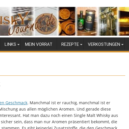
LINKS
MEIN VORRAT
REZEPTE
VERKOSTUNGEN
k
nen Geschmack
. Manchmal ist er rauchig, manchmal ist er
ne Mischung aus allen möglichen Aromen. Und gerade diese
 interessant. Hat man dazu noch einen Single Malt Whisky aus
sicher sein, dass man nur Aromen präsentiert bekommt, die
g
stammen. Es gibt keinerlei Zusatzstoffe, die den Geschmack