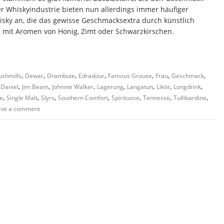
er Whiskyindustrie bieten nun allerdings immer häufiger
isky an, die das gewisse Geschmacksextra durch künstlich
e mit Aromen von Honig, Zimt oder Schwarzkirschen.
,
,
,
,
,
,
,
ushmills
Dewar
Drambuie
Edradour
Famous Grouse
Frau
Geschmack
,
,
,
,
,
,
,
 Daniel
Jim Beam
Johnnie Walker
Lagerung
Langatun
Likör
Longdrink
,
,
,
,
,
,
,
e
Single Malt
Slyrs
Southern Comfort
Spirituose
Tennesse
Tullibardine
ave a comment