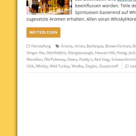
beeinflussen würden. Teile d
Spirituosen basierend auf Wh
zugesetzte Aromen erhalten. Allen voran Whiskylikör
WEITERLESEN
,
,
,
,
Herstellung
Aroma
Arran
Barbeque
Brown-Forman
B
,
,
,
,
,
Ginger Ale
Glenfiddich
Glenglassaugh
Heaven Hill
Honig
Jack
,
,
,
,
,
Macallan
Old Pulteney
Owen
Paddy's
Red Stag
Schwarzkirsch
,
,
,
,
,
USA
Whisky
Wild Turkey
Wodka
Ziegler
Zusatzstoff
Le