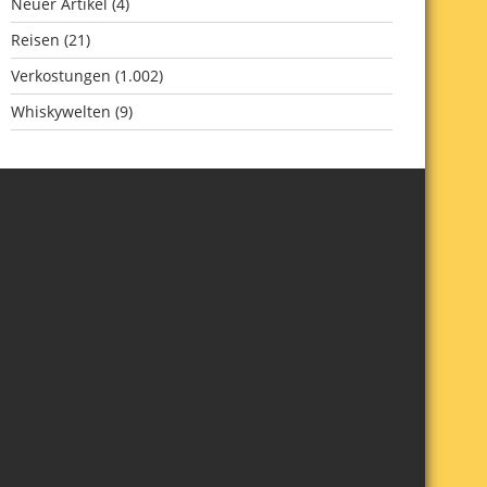
Neuer Artikel
(4)
Reisen
(21)
Verkostungen
(1.002)
Whiskywelten
(9)