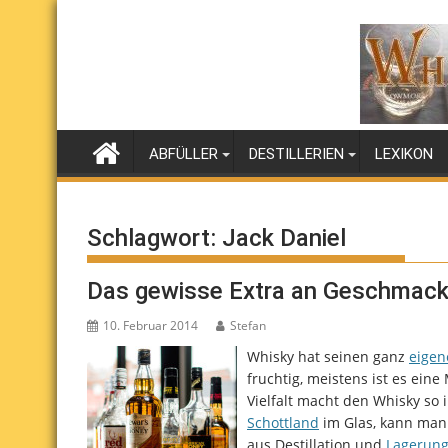
Skip
to
content
ABFÜLLER
DESTILLERIEN
LEXIKON
Schlagwort:
Jack Daniel
Das gewisse Extra an Geschmac
10. Februar 2014
Stefan
Whisky hat seinen ganz
eige
fruchtig, meistens ist es ei
Vielfalt macht den Whisky so
Schottland
im Glas, kann man 
aus Destillation und
Lagerun