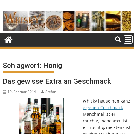
Skip
to
content
Schlagwort:
Honig
Das gewisse Extra an Geschmack
10. Februar 2014
Stefan
Whisky hat seinen ganz
eigenen Geschmack
.
Manchmal ist er
rauchig, manchmal ist
er fruchtig, meistens ist
es eine Mischung aus