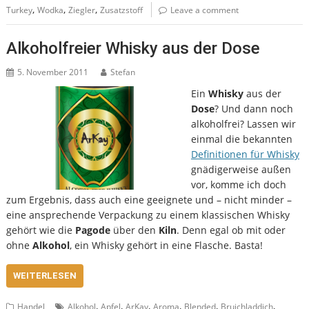
,
,
,
Turkey
Wodka
Ziegler
Zusatzstoff
Leave a comment
Alkoholfreier Whisky aus der Dose
5. November 2011
Stefan
Ein
Whisky
aus der
Dose
? Und dann noch
alkoholfrei? Lassen wir
einmal die bekannten
Definitionen für Whisky
gnädigerweise außen
vor, komme ich doch
zum Ergebnis, dass auch eine geeignete und – nicht minder –
eine ansprechende Verpackung zu einem klassischen Whisky
gehört wie die
Pagode
über den
Kiln
. Denn egal ob mit oder
ohne
Alkohol
, ein Whisky gehört in eine Flasche. Basta!
WEITERLESEN
,
,
,
,
,
,
Handel
Alkohol
Apfel
ArKay
Aroma
Blended
Bruichladdich