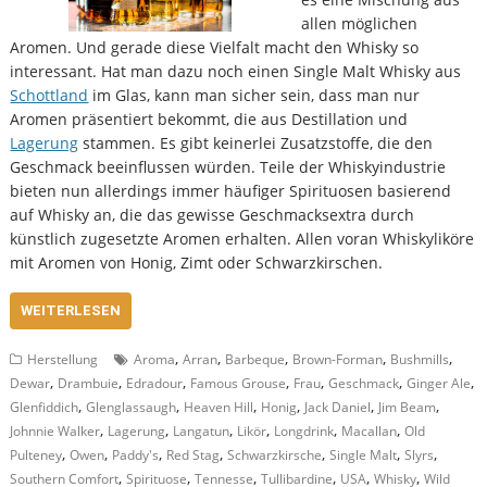
allen möglichen
Aromen. Und gerade diese Vielfalt macht den Whisky so
interessant. Hat man dazu noch einen Single Malt Whisky aus
Schottland
im Glas, kann man sicher sein, dass man nur
Aromen präsentiert bekommt, die aus Destillation und
Lagerung
stammen. Es gibt keinerlei Zusatzstoffe, die den
Geschmack beeinflussen würden. Teile der Whiskyindustrie
bieten nun allerdings immer häufiger Spirituosen basierend
auf Whisky an, die das gewisse Geschmacksextra durch
künstlich zugesetzte Aromen erhalten. Allen voran Whiskyliköre
mit Aromen von Honig, Zimt oder Schwarzkirschen.
WEITERLESEN
,
,
,
,
,
Herstellung
Aroma
Arran
Barbeque
Brown-Forman
Bushmills
,
,
,
,
,
,
,
Dewar
Drambuie
Edradour
Famous Grouse
Frau
Geschmack
Ginger Ale
,
,
,
,
,
,
Glenfiddich
Glenglassaugh
Heaven Hill
Honig
Jack Daniel
Jim Beam
,
,
,
,
,
,
Johnnie Walker
Lagerung
Langatun
Likör
Longdrink
Macallan
Old
,
,
,
,
,
,
,
Pulteney
Owen
Paddy's
Red Stag
Schwarzkirsche
Single Malt
Slyrs
,
,
,
,
,
,
Southern Comfort
Spirituose
Tennesse
Tullibardine
USA
Whisky
Wild