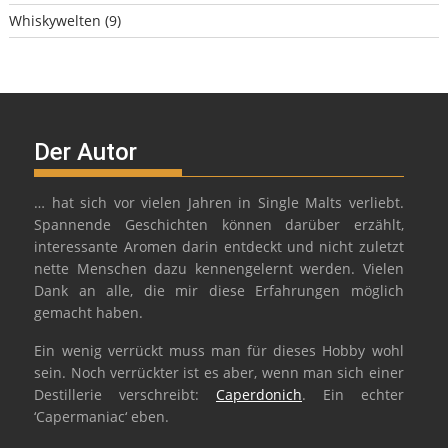
Whiskywelten
(9)
Der Autor
… hat sich vor vielen Jahren in Single Malts verliebt.
Spannende Geschichten können darüber erzählt,
interessante Aromen darin entdeckt und nicht zuletzt
nette Menschen dazu kennengelernt werden. Vielen
Dank an alle, die mir diese Erfahrungen möglich
gemacht haben.
Ein wenig verrückt muss man für dieses Hobby wohl
sein. Noch verrückter ist es aber, wenn man sich einer
Destillerie verschreibt:
Caperdonich
. Ein echter
‘Capermaniac‘ eben.