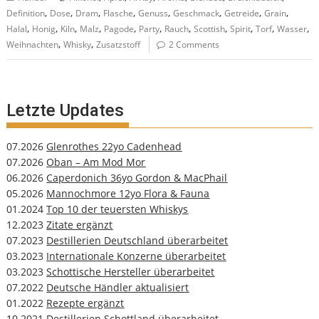
,
,
,
,
,
,
,
,
Definition
Dose
Dram
Flasche
Genuss
Geschmack
Getreide
Grain
,
,
,
,
,
,
,
,
,
,
,
Halal
Honig
Kiln
Malz
Pagode
Party
Rauch
Scottish
Spirit
Torf
Wasser
,
,
Weihnachten
Whisky
Zusatzstoff
2 Comments
Letzte Updates
07.2026
Glenrothes 22yo Cadenhead
07.2026
Oban – Am Mod Mor
06.2026
Caperdonich 36yo Gordon & MacPhail
05.2026
Mannochmore 12yo Flora & Fauna
01.2024
Top 10 der teuersten Whiskys
12.2023
Zitate ergänzt
07.2023
Destillerien Deutschland überarbeitet
03.2023
Internationale Konzerne überarbeitet
03.2023
Schottische Hersteller überarbeitet
07.2022
Deutsche Händler aktualisiert
01.2022
Rezepte ergänzt
10.2021
Destillerien Schottland überarbeitet