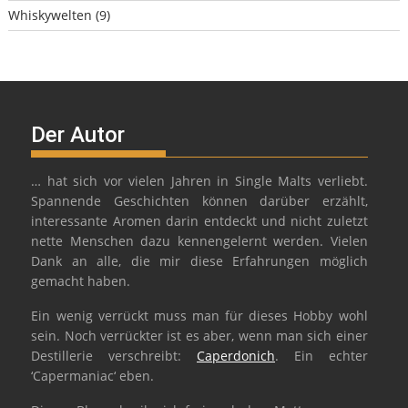
Whiskywelten
(9)
Der Autor
… hat sich vor vielen Jahren in Single Malts verliebt.
Spannende Geschichten können darüber erzählt,
interessante Aromen darin entdeckt und nicht zuletzt
nette Menschen dazu kennengelernt werden. Vielen
Dank an alle, die mir diese Erfahrungen möglich
gemacht haben.
Ein wenig verrückt muss man für dieses Hobby wohl
sein. Noch verrückter ist es aber, wenn man sich einer
Destillerie verschreibt:
Caperdonich
. Ein echter
‘Capermaniac‘ eben.