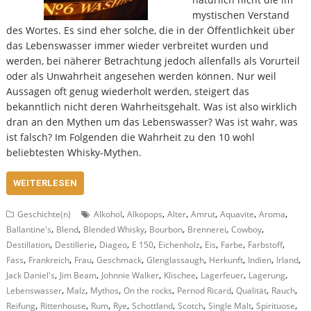
mystischen Verstand
des Wortes. Es sind eher solche, die in der Öffentlichkeit über
das Lebenswasser immer wieder verbreitet wurden und
werden, bei näherer Betrachtung jedoch allenfalls als Vorurteil
oder als Unwahrheit angesehen werden können. Nur weil
Aussagen oft genug wiederholt werden, steigert das
bekanntlich nicht deren Wahrheitsgehalt. Was ist also wirklich
dran an den Mythen um das Lebenswasser? Was ist wahr, was
ist falsch? Im Folgenden die Wahrheit zu den 10 wohl
beliebtesten Whisky-Mythen.
WEITERLESEN
,
,
,
,
,
,
Geschichte(n)
Alkohol
Alkopops
Alter
Amrut
Aquavite
Aroma
,
,
,
,
,
,
Ballantine's
Blend
Blended Whisky
Bourbon
Brennerei
Cowboy
,
,
,
,
,
,
,
,
Destillation
Destillerie
Diageo
E 150
Eichenholz
Eis
Farbe
Farbstoff
,
,
,
,
,
,
,
,
Fass
Frankreich
Frau
Geschmack
Glenglassaugh
Herkunft
Indien
Irland
,
,
,
,
,
,
Jack Daniel's
Jim Beam
Johnnie Walker
Klischee
Lagerfeuer
Lagerung
,
,
,
,
,
,
,
Lebenswasser
Malz
Mythos
On the rocks
Pernod Ricard
Qualität
Rauch
,
,
,
,
,
,
,
,
Reifung
Rittenhouse
Rum
Rye
Schottland
Scotch
Single Malt
Spirituose