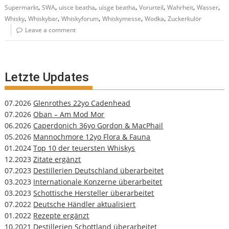
,
,
,
,
,
,
,
Supermarkt
SWA
uisce beatha
uisge beatha
Vorurteil
Wahrheit
Wasser
,
,
,
,
,
Whisky
Whiskybar
Whiskyforum
Whiskymesse
Wodka
Zuckerkulör
Leave a comment
Letzte Updates
07.2026
Glenrothes 22yo Cadenhead
07.2026
Oban – Am Mod Mor
06.2026
Caperdonich 36yo Gordon & MacPhail
05.2026
Mannochmore 12yo Flora & Fauna
01.2024
Top 10 der teuersten Whiskys
12.2023
Zitate ergänzt
07.2023
Destillerien Deutschland überarbeitet
03.2023
Internationale Konzerne überarbeitet
03.2023
Schottische Hersteller überarbeitet
07.2022
Deutsche Händler aktualisiert
01.2022
Rezepte ergänzt
10.2021
Destillerien Schottland überarbeitet