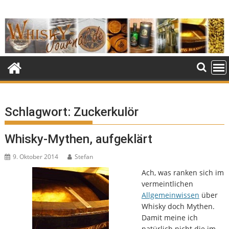
Skip
to
content
Schlagwort:
Zuckerkulör
Whisky-Mythen, aufgeklärt
9. Oktober 2014
Stefan
Ach, was ranken sich im
vermeintlichen
Allgemeinwissen
über
Whisky doch Mythen.
Damit meine ich
natürlich nicht die im