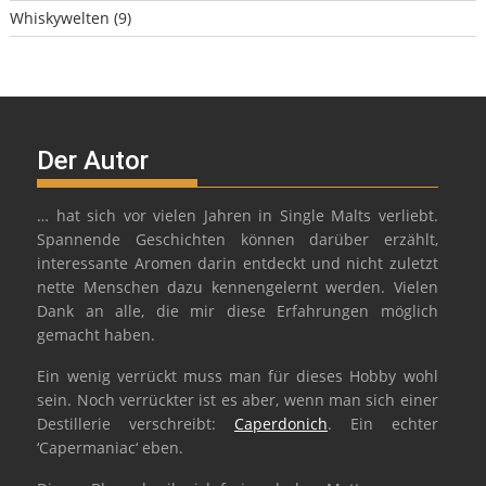
Whiskywelten
(9)
Der Autor
… hat sich vor vielen Jahren in Single Malts verliebt.
Spannende Geschichten können darüber erzählt,
interessante Aromen darin entdeckt und nicht zuletzt
nette Menschen dazu kennengelernt werden. Vielen
Dank an alle, die mir diese Erfahrungen möglich
gemacht haben.
Ein wenig verrückt muss man für dieses Hobby wohl
sein. Noch verrückter ist es aber, wenn man sich einer
Destillerie verschreibt:
Caperdonich
. Ein echter
‘Capermaniac‘ eben.