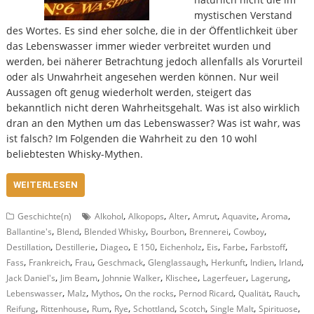
mystischen Verstand
des Wortes. Es sind eher solche, die in der Öffentlichkeit über
das Lebenswasser immer wieder verbreitet wurden und
werden, bei näherer Betrachtung jedoch allenfalls als Vorurteil
oder als Unwahrheit angesehen werden können. Nur weil
Aussagen oft genug wiederholt werden, steigert das
bekanntlich nicht deren Wahrheitsgehalt. Was ist also wirklich
dran an den Mythen um das Lebenswasser? Was ist wahr, was
ist falsch? Im Folgenden die Wahrheit zu den 10 wohl
beliebtesten Whisky-Mythen.
WEITERLESEN
,
,
,
,
,
,
Geschichte(n)
Alkohol
Alkopops
Alter
Amrut
Aquavite
Aroma
,
,
,
,
,
,
Ballantine's
Blend
Blended Whisky
Bourbon
Brennerei
Cowboy
,
,
,
,
,
,
,
,
Destillation
Destillerie
Diageo
E 150
Eichenholz
Eis
Farbe
Farbstoff
,
,
,
,
,
,
,
,
Fass
Frankreich
Frau
Geschmack
Glenglassaugh
Herkunft
Indien
Irland
,
,
,
,
,
,
Jack Daniel's
Jim Beam
Johnnie Walker
Klischee
Lagerfeuer
Lagerung
,
,
,
,
,
,
,
Lebenswasser
Malz
Mythos
On the rocks
Pernod Ricard
Qualität
Rauch
,
,
,
,
,
,
,
,
Reifung
Rittenhouse
Rum
Rye
Schottland
Scotch
Single Malt
Spirituose