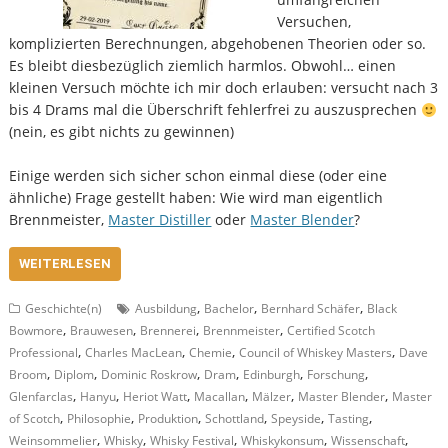
Versuchen,
komplizierten Berechnungen, abgehobenen Theorien oder so.
Es bleibt diesbezüglich ziemlich harmlos. Obwohl… einen
kleinen Versuch möchte ich mir doch erlauben: versucht nach 3
bis 4 Drams mal die Überschrift fehlerfrei zu auszusprechen
(nein, es gibt nichts zu gewinnen)
Einige werden sich sicher schon einmal diese (oder eine
ähnliche) Frage gestellt haben: Wie wird man eigentlich
Brennmeister,
Master Distiller
oder
Master Blender
?
WEITERLESEN
,
,
,
Geschichte(n)
Ausbildung
Bachelor
Bernhard Schäfer
Black
,
,
,
,
Bowmore
Brauwesen
Brennerei
Brennmeister
Certified Scotch
,
,
,
,
Professional
Charles MacLean
Chemie
Council of Whiskey Masters
Dave
,
,
,
,
,
,
Broom
Diplom
Dominic Roskrow
Dram
Edinburgh
Forschung
,
,
,
,
,
,
Glenfarclas
Hanyu
Heriot Watt
Macallan
Mälzer
Master Blender
Master
,
,
,
,
,
,
of Scotch
Philosophie
Produktion
Schottland
Speyside
Tasting
,
,
,
,
,
Weinsommelier
Whisky
Whisky Festival
Whiskykonsum
Wissenschaft