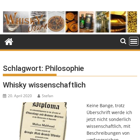
Skip
to
content
Schlagwort:
Philosophie
Whisky wissenschaftlich
20. April 2020
Stefan
Keine Bange, trotz
Überschrift werde ich
jetzt nicht sonderlich
wissenschaftlich, mit
Beschreibungen von
umfangreichen