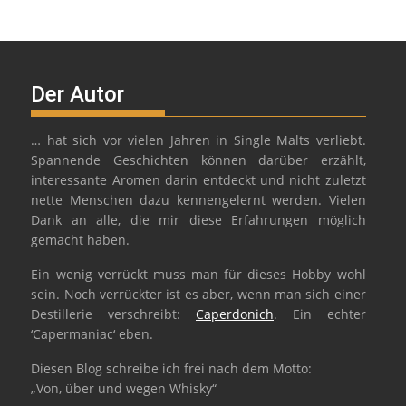
Der Autor
… hat sich vor vielen Jahren in Single Malts verliebt.
Spannende Geschichten können darüber erzählt,
interessante Aromen darin entdeckt und nicht zuletzt
nette Menschen dazu kennengelernt werden. Vielen
Dank an alle, die mir diese Erfahrungen möglich
gemacht haben.
Ein wenig verrückt muss man für dieses Hobby wohl
sein. Noch verrückter ist es aber, wenn man sich einer
Destillerie verschreibt:
Caperdonich
. Ein echter
‘Capermaniac‘ eben.
Diesen Blog schreibe ich frei nach dem Motto:
„Von, über und wegen Whisky“