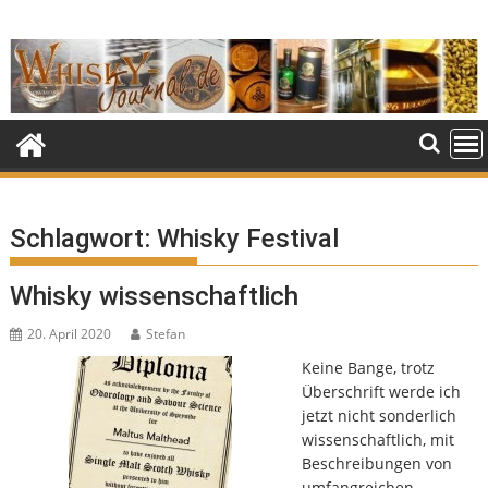
Skip
to
content
Schlagwort:
Whisky Festival
Whisky wissenschaftlich
20. April 2020
Stefan
Keine Bange, trotz
Überschrift werde ich
jetzt nicht sonderlich
wissenschaftlich, mit
Beschreibungen von
umfangreichen