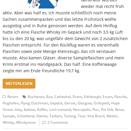
wieder mal recht früh
aktiv. Aber was half es, ich musste schließlich noch meine
Sachen zusammenpacken und das letzte Frühstück wollte
ausgiebig und in Ruhe genossen werden. Auf dem Hinflug
hatte ich eine Flasche Whisky im Gepäck und noch 3,5 kg Luft
bis zu den 20 kg, was ungefähr dem Gewicht von 2 zusätzlichen
Flaschen entspricht. Für den Rückflug waren es viereinhalb
Flaschen sowie jede Menge Kleinzeugs, das ich verstauen
musste. Also kamen Gläser, diverse Sampleflaschen und mein
Krimi erstmal ins Handgepäck. Das half. Eine Kofferwaage
zeigte mir am Ende freundliche 19,7 kg.
WEITERLESEN
,
,
,
,
,
,
,
Reisen
Buchanan
Bus
Cathedral
Dram
Edinburgh
Essen
Flasche
,
,
,
,
,
,
Flughafen
Flying Dutchman
Gepäck
Gerste
Glasgow
Grillspieß
Hope
,
,
,
,
,
,
,
,
,
Street
Islay
Kabine
Koffer
Loch Lomond
Necropolis
Pier
Pot Still
Reise
,
,
,
,
,
,
,
,
Sample
Schottland
Slàinte
Tarbert
Tasting
Tour
Viva Brazil
Wetter
,
Whisky
Whiskyreise
2 Comments