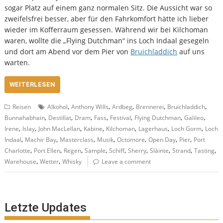
sogar Platz auf einem ganz normalen Sitz. Die Aussicht war so
zweifelsfrei besser, aber für den Fahrkomfort hätte ich lieber
wieder im Kofferraum gesessen. Während wir bei Kilchoman
waren, wollte die „Flying Dutchman“ ins Loch Indaal gesegeln
und dort am Abend vor dem Pier von
Bruichladdich
auf uns
warten.
WEITERLESEN
,
,
,
,
,
Reisen
Alkohol
Anthony Wills
Ardbeg
Brennerei
Bruichladdich
,
,
,
,
,
,
,
Bunnahabhain
Destillat
Dram
Fass
Festival
Flying Dutchman
Galileo
,
,
,
,
,
,
,
Irene
Islay
John MacLellan
Kabine
Kilchoman
Lagerhaus
Loch Gorm
Loch
,
,
,
,
,
,
,
Indaal
Machir Bay
Masterclass
Musik
Octomore
Open Day
Pier
Port
,
,
,
,
,
,
,
,
,
Charlotte
Port Ellen
Regen
Sample
Schiff
Sherry
Slàinte
Strand
Tasting
,
,
Warehouse
Wetter
Whisky
Leave a comment
Letzte Updates