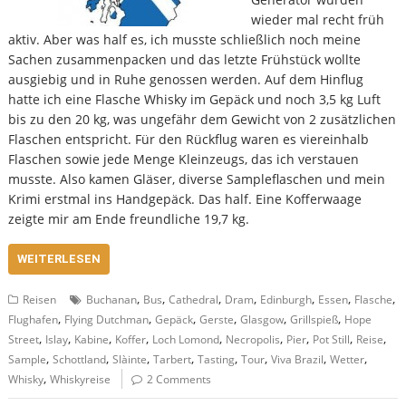
wieder mal recht früh
aktiv. Aber was half es, ich musste schließlich noch meine
Sachen zusammenpacken und das letzte Frühstück wollte
ausgiebig und in Ruhe genossen werden. Auf dem Hinflug
hatte ich eine Flasche Whisky im Gepäck und noch 3,5 kg Luft
bis zu den 20 kg, was ungefähr dem Gewicht von 2 zusätzlichen
Flaschen entspricht. Für den Rückflug waren es viereinhalb
Flaschen sowie jede Menge Kleinzeugs, das ich verstauen
musste. Also kamen Gläser, diverse Sampleflaschen und mein
Krimi erstmal ins Handgepäck. Das half. Eine Kofferwaage
zeigte mir am Ende freundliche 19,7 kg.
WEITERLESEN
,
,
,
,
,
,
,
Reisen
Buchanan
Bus
Cathedral
Dram
Edinburgh
Essen
Flasche
,
,
,
,
,
,
Flughafen
Flying Dutchman
Gepäck
Gerste
Glasgow
Grillspieß
Hope
,
,
,
,
,
,
,
,
,
Street
Islay
Kabine
Koffer
Loch Lomond
Necropolis
Pier
Pot Still
Reise
,
,
,
,
,
,
,
,
Sample
Schottland
Slàinte
Tarbert
Tasting
Tour
Viva Brazil
Wetter
,
Whisky
Whiskyreise
2 Comments