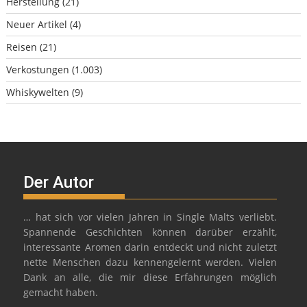
Herstellung
(21)
Neuer Artikel
(4)
Reisen
(21)
Verkostungen
(1.003)
Whiskywelten
(9)
Der Autor
… hat sich vor vielen Jahren in Single Malts verliebt.
Spannende Geschichten können darüber erzählt,
interessante Aromen darin entdeckt und nicht zuletzt
nette Menschen dazu kennengelernt werden. Vielen
Dank an alle, die mir diese Erfahrungen möglich
gemacht haben.