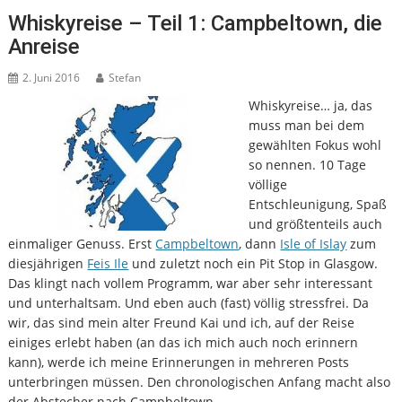
Whiskyreise – Teil 1: Campbeltown, die
Anreise
2. Juni 2016
Stefan
Whiskyreise… ja, das
muss man bei dem
gewählten Fokus wohl
so nennen. 10 Tage
völlige
Entschleunigung, Spaß
und größtenteils auch
einmaliger Genuss. Erst
Campbeltown
, dann
Isle of Islay
zum
diesjährigen
Feis Ile
und zuletzt noch ein Pit Stop in Glasgow.
Das klingt nach vollem Programm, war aber sehr interessant
und unterhaltsam. Und eben auch (fast) völlig stressfrei. Da
wir, das sind mein alter Freund Kai und ich, auf der Reise
einiges erlebt haben (an das ich mich auch noch erinnern
kann), werde ich meine Erinnerungen in mehreren Posts
unterbringen müssen. Den chronologischen Anfang macht also
der Abstecher nach Campbeltown.