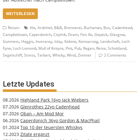
WEITERLESEN
,
,
,
,
,
,
,
Reisen
Ale
Ardshiel
B&B
Brennerei
Buchanan
Bus
Cadenhead
,
,
,
,
,
,
,
Campbeltown
Caperdonich
Citylink
Dram
Feis Ile
Gepäck
Glasgow
,
,
,
,
,
,
,
Guinness
Haggis
Inveraray
Islay
Kabine
Kennacraig
Landschaft
Loch
,
,
,
,
,
,
,
,
Fyne
Loch Lomond
Mull of Kintyre
Pint
Pub
Regen
Reise
Schottland
,
,
,
,
,
Segelschiff
Stress
Tarbert
Whisky
Wind
Zimmer
2 Comments
Letzte Updates
08.2026
Highland Park 16yo Jack Wiebers
07.2026
Glenrothes 22yo Cadenhead
07.2026
Oban – Am Mod Mor
06.2026
Caperdonich 36yo Gordon & MacPhail
01.2024
Top 10 der teuersten Whiskys
12.2023
Zitate ergänzt