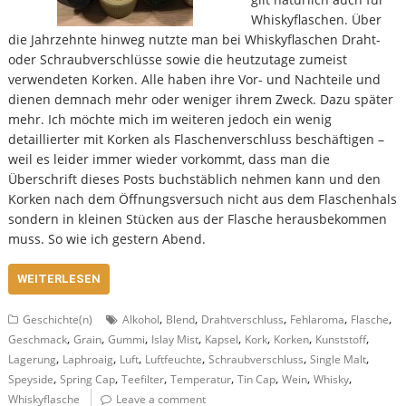
Whiskyflaschen. Über
die Jahrzehnte hinweg nutzte man bei Whiskyflaschen Draht-
oder Schraubverschlüsse sowie die heutzutage zumeist
verwendeten Korken. Alle haben ihre Vor- und Nachteile und
dienen demnach mehr oder weniger ihrem Zweck. Dazu später
mehr. Ich möchte mich im weiteren jedoch ein wenig
detaillierter mit Korken als Flaschenverschluss beschäftigen –
weil es leider immer wieder vorkommt, dass man die
Überschrift dieses Posts buchstäblich nehmen kann und den
Korken nach dem Öffnungsversuch nicht aus dem Flaschenhals
sondern in kleinen Stücken aus der Flasche herausbekommen
muss. So wie ich gestern Abend.
WEITERLESEN
,
,
,
,
,
Geschichte(n)
Alkohol
Blend
Drahtverschluss
Fehlaroma
Flasche
,
,
,
,
,
,
,
,
Geschmack
Grain
Gummi
Islay Mist
Kapsel
Kork
Korken
Kunststoff
,
,
,
,
,
,
Lagerung
Laphroaig
Luft
Luftfeuchte
Schraubverschluss
Single Malt
,
,
,
,
,
,
,
Speyside
Spring Cap
Teefilter
Temperatur
Tin Cap
Wein
Whisky
Whiskyflasche
Leave a comment