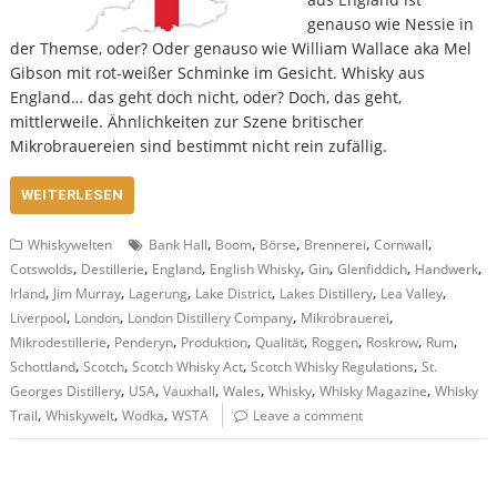
genauso wie Nessie in
der Themse, oder? Oder genauso wie William Wallace aka Mel
Gibson mit rot-weißer Schminke im Gesicht. Whisky aus
England… das geht doch nicht, oder? Doch, das geht,
mittlerweile. Ähnlichkeiten zur Szene britischer
Mikrobrauereien sind bestimmt nicht rein zufällig.
WEITERLESEN
,
,
,
,
,
Whiskywelten
Bank Hall
Boom
Börse
Brennerei
Cornwall
,
,
,
,
,
,
,
Cotswolds
Destillerie
England
English Whisky
Gin
Glenfiddich
Handwerk
,
,
,
,
,
,
Irland
Jim Murray
Lagerung
Lake District
Lakes Distillery
Lea Valley
,
,
,
,
Liverpool
London
London Distillery Company
Mikrobrauerei
,
,
,
,
,
,
,
Mikrodestillerie
Penderyn
Produktion
Qualität
Roggen
Roskrow
Rum
,
,
,
,
Schottland
Scotch
Scotch Whisky Act
Scotch Whisky Regulations
St.
,
,
,
,
,
,
Georges Distillery
USA
Vauxhall
Wales
Whisky
Whisky Magazine
Whisky
,
,
,
Trail
Whiskywelt
Wodka
WSTA
Leave a comment