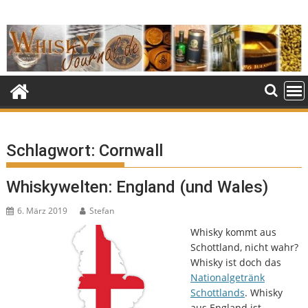
Skip
to
content
Schlagwort:
Cornwall
Whiskywelten: England (und Wales)
6. März 2019
Stefan
Whisky kommt aus
Schottland, nicht wahr?
Whisky ist doch das
Nationalgetränk
Schottlands
. Whisky
aus England ist