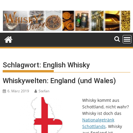
Skip
to
content
Schlagwort:
English Whisky
Whiskywelten: England (und Wales)
6. März 2019
Stefan
Whisky kommt aus
Schottland, nicht wahr?
Whisky ist doch das
Nationalgetränk
Schottlands
. Whisky
aus England ist