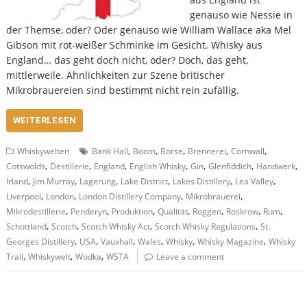
genauso wie Nessie in
der Themse, oder? Oder genauso wie William Wallace aka Mel
Gibson mit rot-weißer Schminke im Gesicht. Whisky aus
England… das geht doch nicht, oder? Doch, das geht,
mittlerweile. Ähnlichkeiten zur Szene britischer
Mikrobrauereien sind bestimmt nicht rein zufällig.
WEITERLESEN
,
,
,
,
,
Whiskywelten
Bank Hall
Boom
Börse
Brennerei
Cornwall
,
,
,
,
,
,
,
Cotswolds
Destillerie
England
English Whisky
Gin
Glenfiddich
Handwerk
,
,
,
,
,
,
Irland
Jim Murray
Lagerung
Lake District
Lakes Distillery
Lea Valley
,
,
,
,
Liverpool
London
London Distillery Company
Mikrobrauerei
,
,
,
,
,
,
,
Mikrodestillerie
Penderyn
Produktion
Qualität
Roggen
Roskrow
Rum
,
,
,
,
Schottland
Scotch
Scotch Whisky Act
Scotch Whisky Regulations
St.
,
,
,
,
,
,
Georges Distillery
USA
Vauxhall
Wales
Whisky
Whisky Magazine
Whisky
,
,
,
Trail
Whiskywelt
Wodka
WSTA
Leave a comment