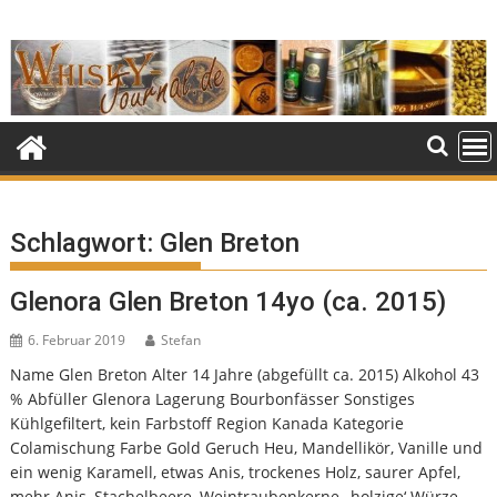
Skip
to
content
Schlagwort:
Glen Breton
Glenora Glen Breton 14yo (ca. 2015)
6. Februar 2019
Stefan
Name Glen Breton Alter 14 Jahre (abgefüllt ca. 2015) Alkohol 43
% Abfüller Glenora Lagerung Bourbonfässer Sonstiges
Kühlgefiltert, kein Farbstoff Region Kanada Kategorie
Colamischung Farbe Gold Geruch Heu, Mandellikör, Vanille und
ein wenig Karamell, etwas Anis, trockenes Holz, saurer Apfel,
mehr Anis, Stachelbeere, Weintraubenkerne, ‚holzige‘ Würze,