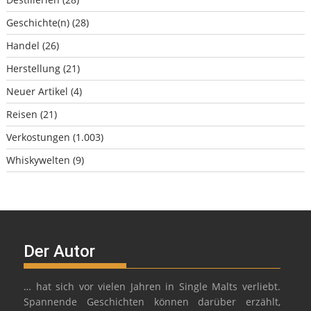
Geschichte(n)
(28)
Handel
(26)
Herstellung
(21)
Neuer Artikel
(4)
Reisen
(21)
Verkostungen
(1.003)
Whiskywelten
(9)
Der Autor
… hat sich vor vielen Jahren in Single Malts verliebt.
Spannende Geschichten können darüber erzählt,