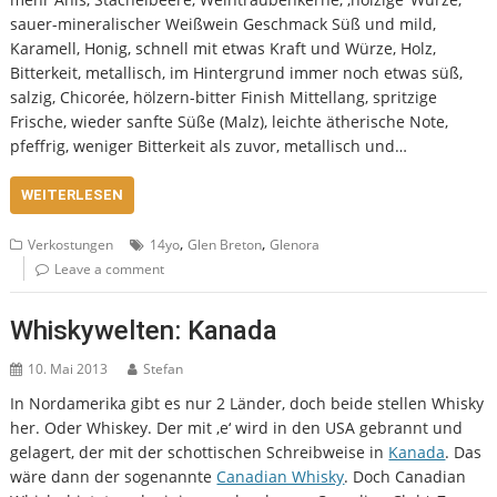
sauer-mineralischer Weißwein Geschmack Süß und mild,
Karamell, Honig, schnell mit etwas Kraft und Würze, Holz,
Bitterkeit, metallisch, im Hintergrund immer noch etwas süß,
salzig, Chicorée, hölzern-bitter Finish Mittellang, spritzige
Frische, wieder sanfte Süße (Malz), leichte ätherische Note,
pfeffrig, weniger Bitterkeit als zuvor, metallisch und…
WEITERLESEN
,
,
Verkostungen
14yo
Glen Breton
Glenora
Leave a comment
Whiskywelten: Kanada
10. Mai 2013
Stefan
In Nordamerika gibt es nur 2 Länder, doch beide stellen Whisky
her. Oder Whiskey. Der mit ‚e‘ wird in den USA gebrannt und
gelagert, der mit der schottischen Schreibweise in
Kanada
. Das
wäre dann der sogenannte
Canadian Whisky
. Doch Canadian