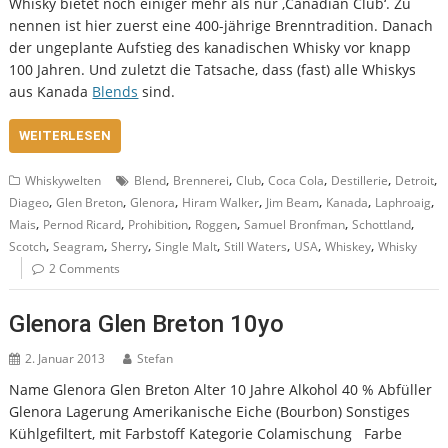
Whisky bietet noch einiger mehr als nur ‚Canadian Club‘. Zu
nennen ist hier zuerst eine 400-jährige Brenntradition. Danach
der ungeplante Aufstieg des kanadischen Whisky vor knapp
100 Jahren. Und zuletzt die Tatsache, dass (fast) alle Whiskys
aus Kanada
Blends
sind.
WEITERLESEN
,
,
,
,
,
,
Whiskywelten
Blend
Brennerei
Club
Coca Cola
Destillerie
Detroit
,
,
,
,
,
,
,
Diageo
Glen Breton
Glenora
Hiram Walker
Jim Beam
Kanada
Laphroaig
,
,
,
,
,
,
Mais
Pernod Ricard
Prohibition
Roggen
Samuel Bronfman
Schottland
,
,
,
,
,
,
,
Scotch
Seagram
Sherry
Single Malt
Still Waters
USA
Whiskey
Whisky
2 Comments
Glenora Glen Breton 10yo
2. Januar 2013
Stefan
Name Glenora Glen Breton Alter 10 Jahre Alkohol 40 % Abfüller
Glenora Lagerung Amerikanische Eiche (Bourbon) Sonstiges
Kühlgefiltert, mit Farbstoff Kategorie Colamischung Farbe