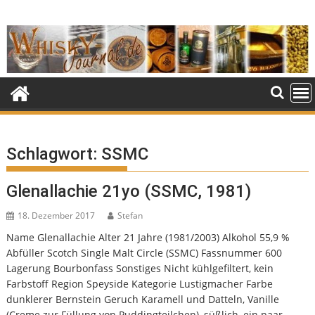
Skip
to
content
Schlagwort:
SSMC
Glenallachie 21yo (SSMC, 1981)
18. Dezember 2017
Stefan
Name Glenallachie Alter 21 Jahre (1981/2003) Alkohol 55,9 %
Abfüller Scotch Single Malt Circle (SSMC) Fassnummer 600
Lagerung Bourbonfass Sonstiges Nicht kühlgefiltert, kein
Farbstoff Region Speyside Kategorie Lustigmacher Farbe
dunklerer Bernstein Geruch Karamell und Datteln, Vanille
(Creme zur Füllung von Puddingteilchen), süßlich, ein paar