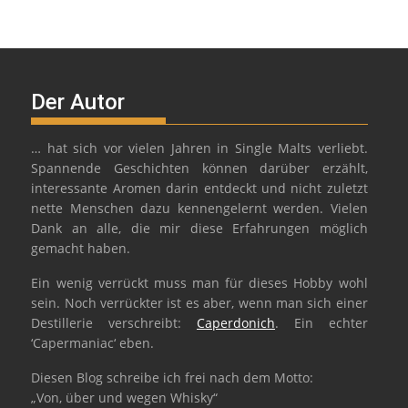
Der Autor
… hat sich vor vielen Jahren in Single Malts verliebt.
Spannende Geschichten können darüber erzählt,
interessante Aromen darin entdeckt und nicht zuletzt
nette Menschen dazu kennengelernt werden. Vielen
Dank an alle, die mir diese Erfahrungen möglich
gemacht haben.
Ein wenig verrückt muss man für dieses Hobby wohl
sein. Noch verrückter ist es aber, wenn man sich einer
Destillerie verschreibt:
Caperdonich
. Ein echter
‘Capermaniac‘ eben.
Diesen Blog schreibe ich frei nach dem Motto:
„Von, über und wegen Whisky“