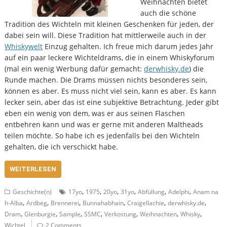
Weihnachten bietet
auch die schöne
Tradition des Wichteln mit kleinen Geschenken für jeden, der
dabei sein will. Diese Tradition hat mittlerweile auch in der
Whiskywelt
Einzug gehalten. Ich freue mich darum jedes Jahr
auf ein paar leckere Wichteldrams, die in einem Whiskyforum
(mal ein wenig Werbung dafür gemacht:
derwhisky.de
) die
Runde machen. Die Drams müssen nichts besonderes sein,
können es aber. Es muss nicht viel sein, kann es aber. Es kann
lecker sein, aber das ist eine subjektive Betrachtung. Jeder gibt
eben ein wenig von dem, was er aus seinen Flaschen
entbehren kann und was er gerne mit anderen Maltheads
teilen möchte. So habe ich es jedenfalls bei den Wichteln
gehalten, die ich verschickt habe.
WEITERLESEN
,
,
,
,
,
,
Geschichte(n)
17yo
1975
20yo
31yo
Abfüllung
Adelphi
Anam na
,
,
,
,
,
,
h-Alba
Ardbeg
Brennerei
Bunnahabhain
Craigellachie
derwhisky.de
,
,
,
,
,
,
,
Dram
Glenburgie
Sample
SSMC
Verkostung
Weihnachten
Whisky
Wichtel
2 Comments