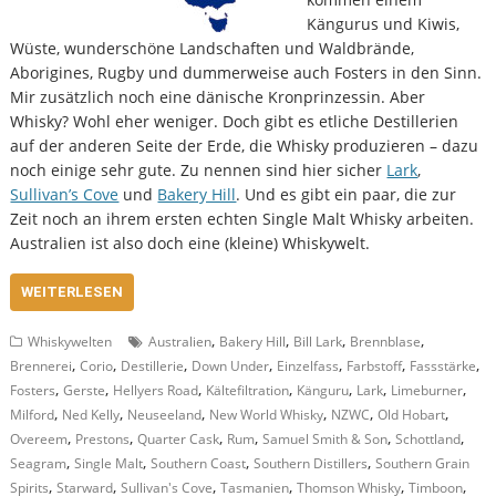
Kängurus und Kiwis,
Wüste, wunderschöne Landschaften und Waldbrände,
Aborigines, Rugby und dummerweise auch Fosters in den Sinn.
Mir zusätzlich noch eine dänische Kronprinzessin. Aber
Whisky? Wohl eher weniger. Doch gibt es etliche Destillerien
auf der anderen Seite der Erde, die Whisky produzieren – dazu
noch einige sehr gute. Zu nennen sind hier sicher
Lark
,
Sullivan’s Cove
und
Bakery Hill
. Und es gibt ein paar, die zur
Zeit noch an ihrem ersten echten Single Malt Whisky arbeiten.
Australien ist also doch eine (kleine) Whiskywelt.
WEITERLESEN
,
,
,
,
Whiskywelten
Australien
Bakery Hill
Bill Lark
Brennblase
,
,
,
,
,
,
,
Brennerei
Corio
Destillerie
Down Under
Einzelfass
Farbstoff
Fassstärke
,
,
,
,
,
,
,
Fosters
Gerste
Hellyers Road
Kältefiltration
Känguru
Lark
Limeburner
,
,
,
,
,
,
Milford
Ned Kelly
Neuseeland
New World Whisky
NZWC
Old Hobart
,
,
,
,
,
,
Overeem
Prestons
Quarter Cask
Rum
Samuel Smith & Son
Schottland
,
,
,
,
Seagram
Single Malt
Southern Coast
Southern Distillers
Southern Grain
,
,
,
,
,
,
Spirits
Starward
Sullivan's Cove
Tasmanien
Thomson Whisky
Timboon