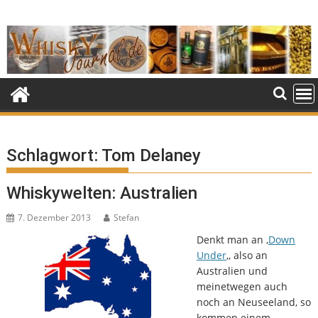
Skip
to
content
Schlagwort:
Tom Delaney
Whiskywelten: Australien
7. Dezember 2013
Stefan
Denkt man an ‚
Down
Under
‚, also an
Australien und
meinetwegen auch
noch an Neuseeland, so
kommen einem