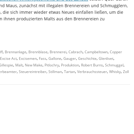
 und Maus, zunächst mit illegalen Brennereien und Schmugglern,
, die sich immer wieder etwas Neues einfallen ließen, um die
on ihnen produzierten Malts aus den Brennereien zu
,
,
,
,
,
,
ff
Brennanlage
Brennblase
Brennerei
Cabrach
Campbeltown
Copper
,
,
,
,
,
,
,
Excise Act
Excisemen
Fass
Gallone
Gauger
Geschichte
Glenlivet
,
,
,
,
,
,
,
illespie
Malt
New Make
Pitlochry
Produktion
Robert Burns
Schmuggel
,
,
,
,
,
,
erbeamter
Steuereintreiber
Stillman
Tartan
Verbrauchssteuer
Whisky
Zoll