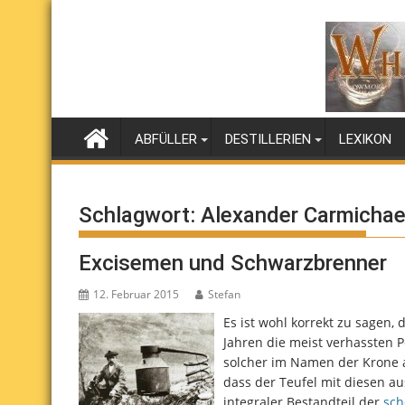
Skip
to
content
ABFÜLLER
DESTILLERIEN
LEXIKON
Schlagwort:
Alexander Carmichae
Excisemen und Schwarzbrenner
12. Februar 2015
Stefan
Es ist wohl korrekt zu sagen, 
Jahren die meist verhassten
solcher im Namen der Krone ak
dass der Teufel mit diesen au
integraler Bestandteil der
sch