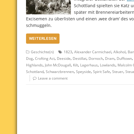
Schottland spielten sie Katz
später mit Brennereiarbeitern
Excisemen zu überlisten und einen ‚wee dram‘ des v
schmuggeln.
WEITERLESEN
,
,
,
Geschichte(n)
1823
Alexander Carmichael
Alkohol
Ban
,
,
,
,
,
,
,
Dog
Crofting Act
Deeside
Destillat
Dornoch
Dram
Dufftown
,
,
,
,
,
Highlands
John McDougall
Kilt
Lagerhaus
Lowlands
Malcolm G
,
,
,
,
,
Schottland
Schwarzbrennen
Speyside
Spirit Safe
Steuer
Steu
Leave a comment