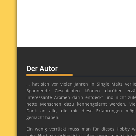
Der Autor
… hat sich vor vielen Jahren in Single Malts verlie
Spannende Geschichten können darüber erzäh
interessante Aromen darin entdeckt und nicht zule
nette Menschen dazu kennengelernt werden. Vie
Dank an alle, die mir diese Erfahrungen mögl
gemacht haben.
Ein wenig verrückt muss man für dieses Hobby w
sein. Noch verrückter ist es aber, wenn man sich ei