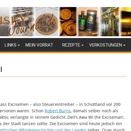
LINKS
MEIN VORRAT
REZEPTE
VERKOSTUNGEN
l
dass Excisemen – also Steuereintreiber – in Schottland vor 200
 Personen waren. Schon
Robert Burns
, damals selber noch als
tiv, verlangte in seinem Gedicht ‚Deil’s Awa Wi the Exciseman‘,
s der Stadt tanzen sollte. Die Excisemen sind heute jedoch ein
ottischen Whiskygeschichte und des Landes
selber. Quer durch