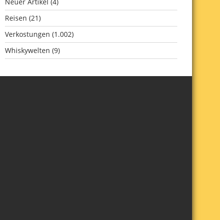
Neuer Artikel
(4)
Reisen
(21)
Verkostungen
(1.002)
Whiskywelten
(9)