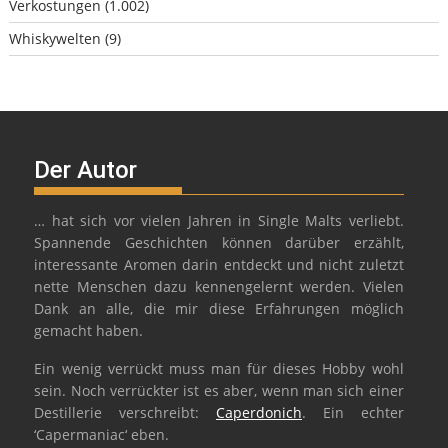
Verkostungen
(1.002)
Whiskywelten
(9)
Der Autor
… hat sich vor vielen Jahren in Single Malts verliebt.
Spannende Geschichten können darüber erzählt,
interessante Aromen darin entdeckt und nicht zuletzt
nette Menschen dazu kennengelernt werden. Vielen
Dank an alle, die mir diese Erfahrungen möglich
gemacht haben.
Ein wenig verrückt muss man für dieses Hobby wohl
sein. Noch verrückter ist es aber, wenn man sich einer
Destillerie verschreibt:
Caperdonich
. Ein echter
‘Capermaniac‘ eben.