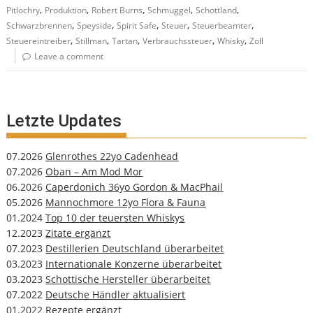
,
,
,
,
,
Pitlochry
Produktion
Robert Burns
Schmuggel
Schottland
,
,
,
,
,
Schwarzbrennen
Speyside
Spirit Safe
Steuer
Steuerbeamter
,
,
,
,
,
Steuereintreiber
Stillman
Tartan
Verbrauchssteuer
Whisky
Zoll
Leave a comment
Letzte Updates
07.2026
Glenrothes 22yo Cadenhead
07.2026
Oban – Am Mod Mor
06.2026
Caperdonich 36yo Gordon & MacPhail
05.2026
Mannochmore 12yo Flora & Fauna
01.2024
Top 10 der teuersten Whiskys
12.2023
Zitate ergänzt
07.2023
Destillerien Deutschland überarbeitet
03.2023
Internationale Konzerne überarbeitet
03.2023
Schottische Hersteller überarbeitet
07.2022
Deutsche Händler aktualisiert
01.2022
Rezepte ergänzt