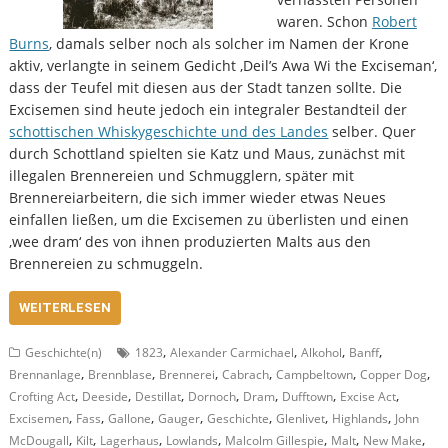
waren. Schon
Robert
Burns
, damals selber noch als solcher im Namen der Krone
aktiv, verlangte in seinem Gedicht ‚Deil’s Awa Wi the Exciseman‘,
dass der Teufel mit diesen aus der Stadt tanzen sollte. Die
Excisemen sind heute jedoch ein integraler Bestandteil der
schottischen Whiskygeschichte und des Landes
selber. Quer
durch Schottland spielten sie Katz und Maus, zunächst mit
illegalen Brennereien und Schmugglern, später mit
Brennereiarbeitern, die sich immer wieder etwas Neues
einfallen ließen, um die Excisemen zu überlisten und einen
‚wee dram‘ des von ihnen produzierten Malts aus den
Brennereien zu schmuggeln.
WEITERLESEN
,
,
,
,
Geschichte(n)
1823
Alexander Carmichael
Alkohol
Banff
,
,
,
,
,
,
Brennanlage
Brennblase
Brennerei
Cabrach
Campbeltown
Copper Dog
,
,
,
,
,
,
,
Crofting Act
Deeside
Destillat
Dornoch
Dram
Dufftown
Excise Act
,
,
,
,
,
,
,
Excisemen
Fass
Gallone
Gauger
Geschichte
Glenlivet
Highlands
John
,
,
,
,
,
,
,
McDougall
Kilt
Lagerhaus
Lowlands
Malcolm Gillespie
Malt
New Make