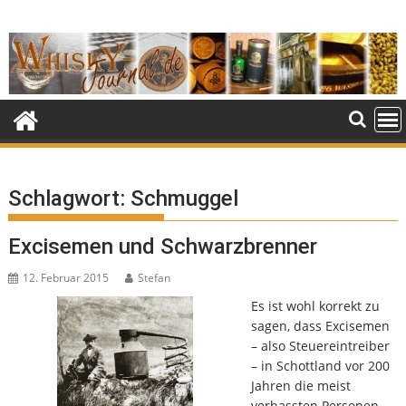
Skip
to
content
Schlagwort:
Schmuggel
Excisemen und Schwarzbrenner
12. Februar 2015
Stefan
Es ist wohl korrekt zu
sagen, dass Excisemen
– also Steuereintreiber
– in Schottland vor 200
Jahren die meist
verhassten Personen