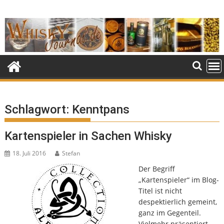
Skip
to
content
Schlagwort:
Kenntpans
Kartenspieler in Sachen Whisky
18. Juli 2016
Stefan
Der Begriff
„Kartenspieler“ im Blog-
Titel ist nicht
despektierlich gemeint,
ganz im Gegenteil.
Vielmehr präsentiert