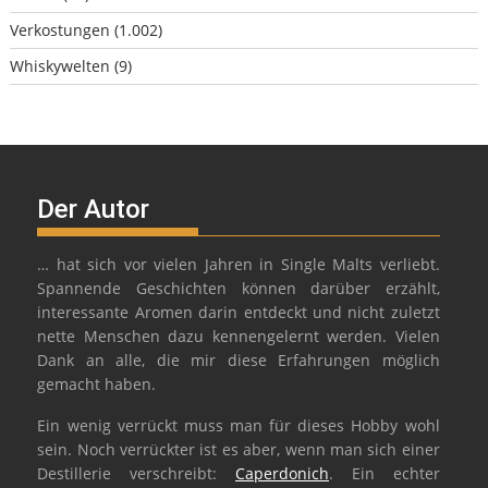
Verkostungen
(1.002)
Whiskywelten
(9)
Der Autor
… hat sich vor vielen Jahren in Single Malts verliebt.
Spannende Geschichten können darüber erzählt,
interessante Aromen darin entdeckt und nicht zuletzt
nette Menschen dazu kennengelernt werden. Vielen
Dank an alle, die mir diese Erfahrungen möglich
gemacht haben.
Ein wenig verrückt muss man für dieses Hobby wohl
sein. Noch verrückter ist es aber, wenn man sich einer
Destillerie verschreibt:
Caperdonich
. Ein echter