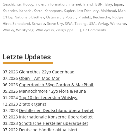
,
,
,
,
,
,
,
,
,
Geschichte
Hobby
Indien
Information
Internet
Irland
ISBN
Islay
Japan
,
,
,
,
,
,
,
Kalender
Kanada
Karte
Kenntpans
Kupfer
Lost Distillery
Malthead
Man
,
,
,
,
,
,
O'Hoy
Nationalbibliothek
Österreich
Potstill
Produkt
Recherche
Rüdiger
,
,
,
,
,
,
,
,
,
Hirst
Schottland
Schweiz
Steve Ury
SWA
Tasting
USA
Verlag
Weltkarte
,
,
,
Whisky
Whiskybag
Whiskyclub
Zielgruppe
2 Comments
Letzte Updates
07.2026
Glenrothes 22yo Cadenhead
07.2026
Oban – Am Mod Mor
06.2026
Caperdonich 36yo Gordon & MacPhail
05.2026
Mannochmore 12yo Flora & Fauna
01.2024
Top 10 der teuersten Whiskys
12.2023
Zitate ergänzt
07.2023
Destillerien Deutschland überarbeitet
03.2023
Internationale Konzerne überarbeitet
03.2023
Schottische Hersteller überarbeitet
07.2022
Deutsche Händler aktualisiert