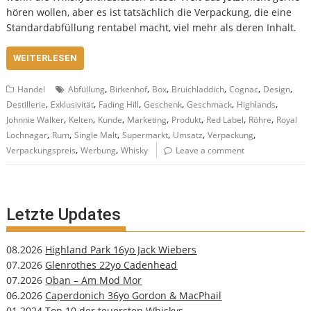
hören wollen, aber es ist tatsächlich die Verpackung, die eine
Standardabfüllung rentabel macht, viel mehr als deren Inhalt.
WEITERLESEN
,
,
,
,
,
,
Handel
Abfüllung
Birkenhof
Box
Bruichladdich
Cognac
Design
,
,
,
,
,
,
Destillerie
Exklusivität
Fading Hill
Geschenk
Geschmack
Highlands
,
,
,
,
,
,
,
Johnnie Walker
Kelten
Kunde
Marketing
Produkt
Red Label
Röhre
Royal
,
,
,
,
,
,
Lochnagar
Rum
Single Malt
Supermarkt
Umsatz
Verpackung
,
,
Verpackungspreis
Werbung
Whisky
Leave a comment
Letzte Updates
08.2026
Highland Park 16yo Jack Wiebers
07.2026
Glenrothes 22yo Cadenhead
07.2026
Oban – Am Mod Mor
06.2026
Caperdonich 36yo Gordon & MacPhail
01.2024
Top 10 der teuersten Whiskys