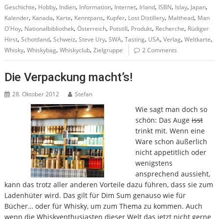
,
,
,
,
,
,
,
,
,
Geschichte
Hobby
Indien
Information
Internet
Irland
ISBN
Islay
Japan
,
,
,
,
,
,
,
Kalender
Kanada
Karte
Kenntpans
Kupfer
Lost Distillery
Malthead
Man
,
,
,
,
,
,
O'Hoy
Nationalbibliothek
Österreich
Potstill
Produkt
Recherche
Rüdiger
,
,
,
,
,
,
,
,
,
Hirst
Schottland
Schweiz
Steve Ury
SWA
Tasting
USA
Verlag
Weltkarte
,
,
,
Whisky
Whiskybag
Whiskyclub
Zielgruppe
2 Comments
Die Verpackung macht’s!
28. Oktober 2012
Stefan
Wie sagt man doch so
schön: Das Auge
isst
trinkt mit. Wenn eine
Ware schon äußerlich
nicht appetitlich oder
wenigstens
ansprechend aussieht,
kann das trotz aller anderen Vorteile dazu führen, dass sie zum
Ladenhüter wird. Das gilt für Dim Sum genauso wie für
Bücher… oder für Whisky, um zum Thema zu kommen. Auch
wenn die Whiskyenthusiasten dieser Welt das jetzt nicht gerne