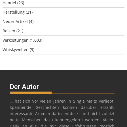
Handel
(26)
Herstellung
(21)
Neuer Artikel
(4)
Reisen
(21)
Verkostungen
(1.003)
Whiskywelten
(9)
Der Autor
… hat sich vor vielen Jahren in Single Malts verliebt.
Spannende Geschichten können darüber erzählt,
interessante Aromen darin entdeckt und nicht zuletzt
nette Menschen dazu kennengelernt werden. Vielen
Dank an alle, die mir diese Erfahrungen möglich